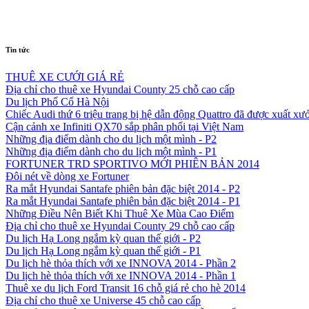
Tin tức
THUÊ XE CƯỚI GIÁ RẺ
Địa chỉ cho thuê xe Hyundai County 25 chỗ cao cấp
Du lịch Phố Cổ Hà Nội
Chiếc Audi thứ 6 triệu trang bị hệ dẫn động Quattro đã được xuất xư
Cận cảnh xe Infiniti QX70 sắp phân phối tại Việt Nam
Những địa điểm dành cho du lịch một mình - P2
Những địa điểm dành cho du lịch một mình - P1
FORTUNER TRD SPORTIVO MỚI PHIÊN BẢN 2014
Đôi nét về dòng xe Fortuner
Ra mắt Hyundai Santafe phiên bản đặc biệt 2014 - P2
Ra mắt Hyundai Santafe phiên bản đặc biệt 2014 - P1
Những Điều Nên Biết Khi Thuê Xe Mùa Cao Điểm
Địa chỉ cho thuê xe Hyundai County 29 chỗ cao cấp
Du lịch Hạ Long ngắm kỳ quan thế giới - P2
Du lịch Hạ Long ngắm kỳ quan thế giới - P1
Du lịch hè thỏa thích với xe INNOVA 2014 - Phần 2
Du lịch hè thỏa thích với xe INNOVA 2014 - Phần 1
Thuê xe du lịch Ford Transit 16 chỗ giá rẻ cho hè 2014
Địa chỉ cho thuê xe Universe 45 chỗ cao cấp