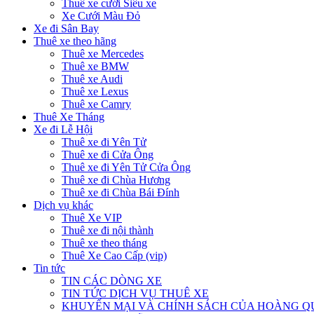
Thuê xe cưới Siêu xe
Xe Cưới Màu Đỏ
Xe đi Sân Bay
Thuê xe theo hãng
Thuê xe Mercedes
Thuê xe BMW
Thuê xe Audi
Thuê xe Lexus
Thuê xe Camry
Thuê Xe Tháng
Xe đi Lễ Hội
Thuê xe đi Yên Tử
Thuê xe đi Cửa Ông
Thuê xe đi Yên Tử Cửa Ông
Thuê xe đi Chùa Hương
Thuê xe đi Chùa Bái Đính
Dịch vụ khác
Thuê Xe VIP
Thuê xe đi nội thành
Thuê xe theo tháng
Thuê Xe Cao Cấp (vip)
Tin tức
TIN CÁC DÒNG XE
TIN TỨC DỊCH VỤ THUÊ XE
KHUYẾN MẠI VÀ CHÍNH SÁCH CỦA HOÀNG 