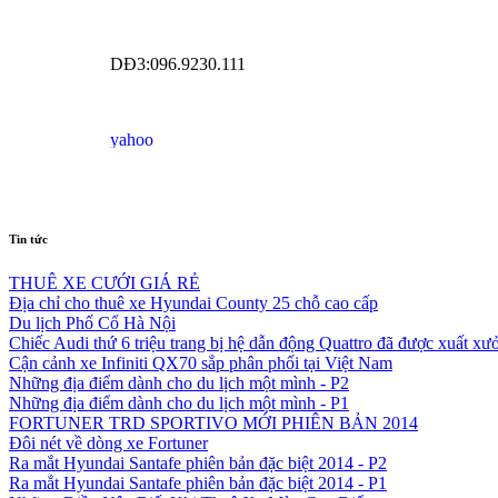
DĐ3:096.9230.111
Tin tức
THUÊ XE CƯỚI GIÁ RẺ
Địa chỉ cho thuê xe Hyundai County 25 chỗ cao cấp
Du lịch Phố Cổ Hà Nội
Chiếc Audi thứ 6 triệu trang bị hệ dẫn động Quattro đã được xuất xư
Cận cảnh xe Infiniti QX70 sắp phân phối tại Việt Nam
Những địa điểm dành cho du lịch một mình - P2
Những địa điểm dành cho du lịch một mình - P1
FORTUNER TRD SPORTIVO MỚI PHIÊN BẢN 2014
Đôi nét về dòng xe Fortuner
Ra mắt Hyundai Santafe phiên bản đặc biệt 2014 - P2
Ra mắt Hyundai Santafe phiên bản đặc biệt 2014 - P1