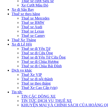
Thuê xe cưới Siêu xe
Xe Cưới Màu Đỏ
Xe đi Sân Bay
Thuê xe theo hãng
Thuê xe Mercedes
Thuê xe BMW
Thuê xe Audi
Thuê xe Lexus
Thuê xe Camry
Thuê Xe Tháng
Xe đi Lễ Hội
Thuê xe đi Yên Tử
Thuê xe đi Cửa Ông
Thuê xe đi Yên Tử Cửa Ông
Thuê xe đi Chùa Hương
Thuê xe đi Chùa Bái Đính
Dịch vụ khác
Thuê Xe VIP
Thuê xe đi nội thành
Thuê xe theo tháng
Thuê Xe Cao Cấp (vip)
Tin tức
TIN CÁC DÒNG XE
TIN TỨC DỊCH VỤ THUÊ XE
KHUYẾN MẠI VÀ CHÍNH SÁCH CỦA HOÀNG 