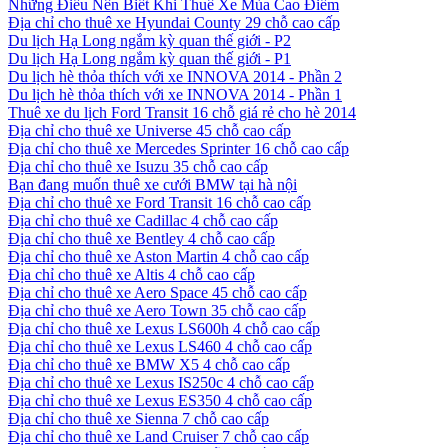
Những Điều Nên Biết Khi Thuê Xe Mùa Cao Điểm
Địa chỉ cho thuê xe Hyundai County 29 chỗ cao cấp
Du lịch Hạ Long ngắm kỳ quan thế giới - P2
Du lịch Hạ Long ngắm kỳ quan thế giới - P1
Du lịch hè thỏa thích với xe INNOVA 2014 - Phần 2
Du lịch hè thỏa thích với xe INNOVA 2014 - Phần 1
Thuê xe du lịch Ford Transit 16 chỗ giá rẻ cho hè 2014
Địa chỉ cho thuê xe Universe 45 chỗ cao cấp
Địa chỉ cho thuê xe Mercedes Sprinter 16 chỗ cao cấp
Địa chỉ cho thuê xe Isuzu 35 chỗ cao cấp
Bạn đang muốn thuê xe cưới BMW tại hà nội
Địa chỉ cho thuê xe Ford Transit 16 chỗ cao cấp
Địa chỉ cho thuê xe Cadillac 4 chỗ cao cấp
Địa chỉ cho thuê xe Bentley 4 chỗ cao cấp
Địa chỉ cho thuê xe Aston Martin 4 chỗ cao cấp
Địa chỉ cho thuê xe Altis 4 chỗ cao cấp
Địa chỉ cho thuê xe Aero Space 45 chỗ cao cấp
Địa chỉ cho thuê xe Aero Town 35 chỗ cao cấp
Địa chỉ cho thuê xe Lexus LS600h 4 chỗ cao cấp
Địa chỉ cho thuê xe Lexus LS460 4 chỗ cao cấp
Địa chỉ cho thuê xe BMW X5 4 chỗ cao cấp
Địa chỉ cho thuê xe Lexus IS250c 4 chỗ cao cấp
Địa chỉ cho thuê xe Lexus ES350 4 chỗ cao cấp
Địa chỉ cho thuê xe Sienna 7 chỗ cao cấp
Địa chỉ cho thuê xe Land Cruiser 7 chỗ cao cấp