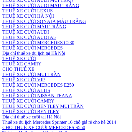
THUÊ XE CƯỚI AUDI MUI TRẦN
THUÊ XE CƯỚI AUDI MÀU TRẮNG
THUÊ XE CƯỚI LEXUS
THUÊ XE CƯỚI HÀ NỘI
THUÊ XE CƯỚI SONATA MÀU TRẮNG
THUÊ XE CƯỚI MÀU TRẮNG
THUÊ XE CƯỚI AUDI
THUÊ XE CƯỚI AUDI A5
THUÊ XE CƯỚI MERCEDES C230
THUÊ XE CƯỚI MERCEDES
Địa chỉ thuê xe du lịch tại Hà Nội
THUÊ XE CƯỚI
THUÊ XE CAMRY
CHO THUÊ XE
THUÊ XE CƯỚI MUI TRẦN
THUÊ XE CƯỚI VIP
THUÊ XE CƯỚI MERCEDES E250
THUÊ XE CƯỚI ALTIS
THUÊ XE CƯỚI NISSAN TEANA
THUÊ XE CƯỚI CAMRY
THUÊ XE CƯỚI BENTLEY MUI TRẦN
THUÊ XE CƯỚI BENTLEY
Địa chỉ thuê xe cưới tại Hà Nội
Thuê xe du lịch Mercedes Sprinter 16 chỗ giá rẻ cho hè 2014
CHO THUÊ XE CƯỚI MERCEDES S550