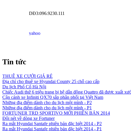
DĐ3:096.9230.111
Tin tức
THUÊ XE CƯỚI GIÁ RẺ
Địa chỉ cho thuê xe Hyundai County 25 chỗ cao cấp
Du lịch Phố Cổ Hà Nội
Chiếc Audi thứ 6 triệu trang bị hệ dẫn động Quattro đã được xuất xư
Cận cảnh xe Infiniti QX70 sắp phân phối tại Việt Nam
Những địa điểm dành cho du lịch một mình - P2
Những địa điểm dành cho du lịch một mình - P1
FORTUNER TRD SPORTIVO MỚI PHIÊN BẢN 2014
Đôi nét về dòng xe Fortuner
Ra mắt Hyundai Santafe phiên bản đặc biệt 2014 - P2
Ra mắt Hyundai Santafe phiên bản đặc biệt 2014 - P1