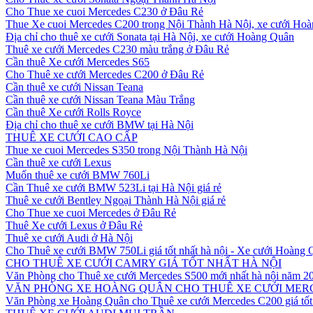
Cho Thue xe cuoi Mercedes C230 ở Đâu Rẻ
Thue Xe cuoi Mercedes C200 trong Nội Thành Hà Nội, xe cưới Ho
Địa chỉ cho thuê xe cưới Sonata tại Hà Nội, xe cưới Hoàng Quân
Thuê xe cưới Mercedes C230 màu trắng ở Đâu Rẻ
Cần thuê Xe cưới Mercedes S65
Cho Thuê xe cưới Mercedes C200 ở Đâu Rẻ
Cần thuê xe cưới Nissan Teana
Cần thuê xe cưới Nissan Teana Màu Trắng
Cần thuê Xe cưới Rolls Royce
Địa chỉ cho thuê xe cưới BMW tại Hà Nội
THUÊ XE CƯỚI CAO CẤP
Thue xe cuoi Mercedes S350 trong Nội Thành Hà Nội
Cần thuê xe cưới Lexus
Muốn thuê xe cưới BMW 760Li
Cần Thuê xe cưới BMW 523Li tại Hà Nội giá rẻ
Thuê xe cưới Bentley Ngoại Thành Hà Nội giá rẻ
Cho Thue xe cuoi Mercedes ở Đâu Rẻ
Thuê Xe cưới Lexus ở Đâu Rẻ
Thuê xe cưới Audi ở Hà Nội
Cho Thuê xe cưới BMW 750Li giá tốt nhất hà nội - Xe cưới Hoàng
CHO THUÊ XE CƯỚI CAMRY GIÁ TỐT NHẤT HÀ NỘI
Văn Phòng cho Thuê xe cưới Mercedes S500 mới nhất hà nội năm 2
VĂN PHÒNG XE HOÀNG QUÂN CHO THUÊ XE CƯỚI MERC
Văn Phòng xe Hoàng Quân cho Thuê xe cưới Mercedes C200 giá tốt 