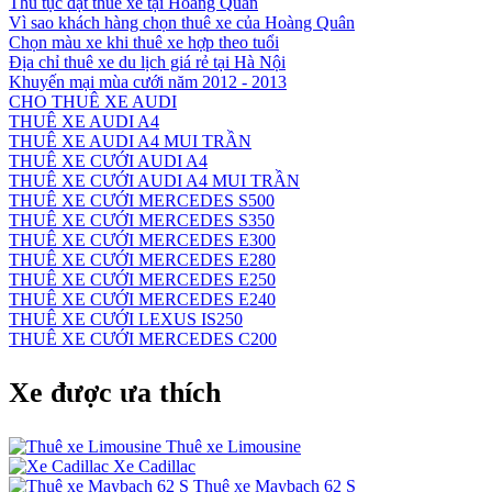
Thủ tục đặt thuê xe tại Hoàng Quân
Vì sao khách hàng chọn thuê xe của Hoàng Quân
Chọn màu xe khi thuê xe hợp theo tuổi
Địa chỉ thuê xe du lịch giá rẻ tại Hà Nội
Khuyến mại mùa cưới năm 2012 - 2013
CHO THUÊ XE AUDI
THUÊ XE AUDI A4
THUÊ XE AUDI A4 MUI TRẦN
THUÊ XE CƯỚI AUDI A4
THUÊ XE CƯỚI AUDI A4 MUI TRẦN
THUÊ XE CƯỚI MERCEDES S500
THUÊ XE CƯỚI MERCEDES S350
THUÊ XE CƯỚI MERCEDES E300
THUÊ XE CƯỚI MERCEDES E280
THUÊ XE CƯỚI MERCEDES E250
THUÊ XE CƯỚI MERCEDES E240
THUÊ XE CƯỚI LEXUS IS250
THUÊ XE CƯỚI MERCEDES C200
Xe được ưa thích
Thuê xe Limousine
Xe Cadillac
Thuê xe Maybach 62 S