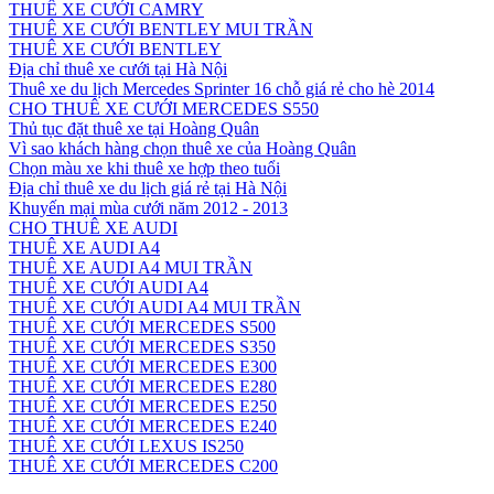
THUÊ XE CƯỚI CAMRY
THUÊ XE CƯỚI BENTLEY MUI TRẦN
THUÊ XE CƯỚI BENTLEY
Địa chỉ thuê xe cưới tại Hà Nội
Thuê xe du lịch Mercedes Sprinter 16 chỗ giá rẻ cho hè 2014
CHO THUÊ XE CƯỚI MERCEDES S550
Thủ tục đặt thuê xe tại Hoàng Quân
Vì sao khách hàng chọn thuê xe của Hoàng Quân
Chọn màu xe khi thuê xe hợp theo tuổi
Địa chỉ thuê xe du lịch giá rẻ tại Hà Nội
Khuyến mại mùa cưới năm 2012 - 2013
CHO THUÊ XE AUDI
THUÊ XE AUDI A4
THUÊ XE AUDI A4 MUI TRẦN
THUÊ XE CƯỚI AUDI A4
THUÊ XE CƯỚI AUDI A4 MUI TRẦN
THUÊ XE CƯỚI MERCEDES S500
THUÊ XE CƯỚI MERCEDES S350
THUÊ XE CƯỚI MERCEDES E300
THUÊ XE CƯỚI MERCEDES E280
THUÊ XE CƯỚI MERCEDES E250
THUÊ XE CƯỚI MERCEDES E240
THUÊ XE CƯỚI LEXUS IS250
THUÊ XE CƯỚI MERCEDES C200