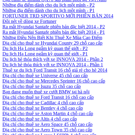
Những địa điểm dành cho du lịch một mình - P2
Những địa điểm dành cho du lịch một mình - P1
FORTUNER TRD SPORTIVO MỚI PHIÊN BẢN 2014
Đôi nét về dòng xe Fortuner
Ra mắt Hyundai Santafe phiên bản đặc biệt 2014 - P2
Ra mắt Hyundai Santafe phiên bản đặc biệt 2014 - P1
Những Điều Nên Biết Khi Thuê Xe Mùa Cao Điểm
Địa chỉ cho thuê xe Hyundai County 29 chỗ cao cấp
Du lịch Hạ Long ngắm kỳ quan thế giới - P2
Du lịch Hạ Long ngắm kỳ quan thế giới - P1
Du lịch hè thỏa thích với xe INNOVA 2014 - Phần 2
Du lịch hè thỏa thích với xe INNOVA 2014 - Phần 1
Thuê xe du lịch Ford Transit 16 chỗ giá rẻ cho hè 2014
Địa chỉ cho thuê xe Universe 45 chỗ cao cấp
Địa chỉ cho thuê xe Mercedes Sprinter 16 chỗ cao cấp
Địa chỉ cho thuê xe Isuzu 35 chỗ cao cấp
Bạn đang muốn thuê xe cưới BMW tại hà nội
Địa chỉ cho thuê xe Ford Transit 16 chỗ cao cấp
Địa chỉ cho thuê xe Cadillac 4 chỗ cao cấp
Địa chỉ cho thuê xe Bentley 4 chỗ cao cấp
Địa chỉ cho thuê xe Aston Martin 4 chỗ cao cấp
Địa chỉ cho thuê xe Altis 4 chỗ cao cấp
Địa chỉ cho thuê xe Aero Space 45 chỗ cao cấp
Địa chỉ cho thuê xe Aero Town 35 chỗ cao cấp