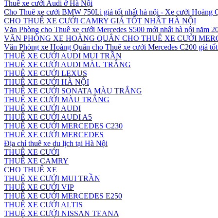
Thuê xe cưới Audi ở Hà Nội
Cho Thuê xe cưới BMW 750Li giá tốt nhất hà nội - Xe cưới Hoàng
CHO THUÊ XE CƯỚI CAMRY GIÁ TỐT NHẤT HÀ NỘI
Văn Phòng cho Thuê xe cưới Mercedes S500 mới nhất hà nội năm 2
VĂN PHÒNG XE HOÀNG QUÂN CHO THUÊ XE CƯỚI MERC
Văn Phòng xe Hoàng Quân cho Thuê xe cưới Mercedes C200 giá tốt 
THUÊ XE CƯỚI AUDI MUI TRẦN
THUÊ XE CƯỚI AUDI MÀU TRẮNG
THUÊ XE CƯỚI LEXUS
THUÊ XE CƯỚI HÀ NỘI
THUÊ XE CƯỚI SONATA MÀU TRẮNG
THUÊ XE CƯỚI MÀU TRẮNG
THUÊ XE CƯỚI AUDI
THUÊ XE CƯỚI AUDI A5
THUÊ XE CƯỚI MERCEDES C230
THUÊ XE CƯỚI MERCEDES
Địa chỉ thuê xe du lịch tại Hà Nội
THUÊ XE CƯỚI
THUÊ XE CAMRY
CHO THUÊ XE
THUÊ XE CƯỚI MUI TRẦN
THUÊ XE CƯỚI VIP
THUÊ XE CƯỚI MERCEDES E250
THUÊ XE CƯỚI ALTIS
THUÊ XE CƯỚI NISSAN TEANA