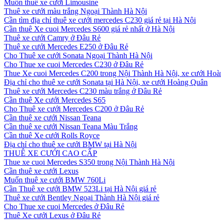
Muốn thuê xe cưới Limousine
Thuê xe cưới màu trắng Ngoại Thành Hà Nội
Cần tìm địa chỉ thuê xe cưới mercedes C230 giá rẻ tại Hà Nội
Cần thuê Xe cuoi Mercedes S600 giá rẻ nhất ở Hà Nội
Thuê xe cưới Camry ở Đâu Rẻ
Thuê xe cưới Mercedes E250 ở Đâu Rẻ
Cho Thuê xe cưới Sonata Ngoại Thành Hà Nội
Cho Thue xe cuoi Mercedes C230 ở Đâu Rẻ
Thue Xe cuoi Mercedes C200 trong Nội Thành Hà Nội, xe cưới Ho
Địa chỉ cho thuê xe cưới Sonata tại Hà Nội, xe cưới Hoàng Quân
Thuê xe cưới Mercedes C230 màu trắng ở Đâu Rẻ
Cần thuê Xe cưới Mercedes S65
Cho Thuê xe cưới Mercedes C200 ở Đâu Rẻ
Cần thuê xe cưới Nissan Teana
Cần thuê xe cưới Nissan Teana Màu Trắng
Cần thuê Xe cưới Rolls Royce
Địa chỉ cho thuê xe cưới BMW tại Hà Nội
THUÊ XE CƯỚI CAO CẤP
Thue xe cuoi Mercedes S350 trong Nội Thành Hà Nội
Cần thuê xe cưới Lexus
Muốn thuê xe cưới BMW 760Li
Cần Thuê xe cưới BMW 523Li tại Hà Nội giá rẻ
Thuê xe cưới Bentley Ngoại Thành Hà Nội giá rẻ
Cho Thue xe cuoi Mercedes ở Đâu Rẻ
Thuê Xe cưới Lexus ở Đâu Rẻ