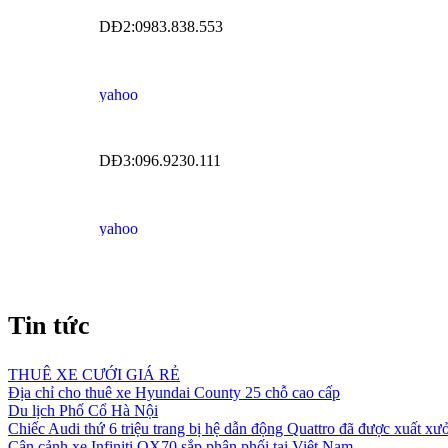
DĐ2:0983.838.553
DĐ3:096.9230.111
Tin tức
THUÊ XE CƯỚI GIÁ RẺ
Địa chỉ cho thuê xe Hyundai County 25 chỗ cao cấp
Du lịch Phố Cổ Hà Nội
Chiếc Audi thứ 6 triệu trang bị hệ dẫn động Quattro đã được xuất xư
Cận cảnh xe Infiniti QX70 sắp phân phối tại Việt Nam