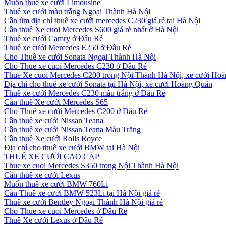
Muốn thuê xe cưới Limousine
Thuê xe cưới màu trắng Ngoại Thành Hà Nội
Cần tìm địa chỉ thuê xe cưới mercedes C230 giá rẻ tại Hà Nội
Cần thuê Xe cuoi Mercedes S600 giá rẻ nhất ở Hà Nội
Thuê xe cưới Camry ở Đâu Rẻ
Thuê xe cưới Mercedes E250 ở Đâu Rẻ
Cho Thuê xe cưới Sonata Ngoại Thành Hà Nội
Cho Thue xe cuoi Mercedes C230 ở Đâu Rẻ
Thue Xe cuoi Mercedes C200 trong Nội Thành Hà Nội, xe cưới Ho
Địa chỉ cho thuê xe cưới Sonata tại Hà Nội, xe cưới Hoàng Quân
Thuê xe cưới Mercedes C230 màu trắng ở Đâu Rẻ
Cần thuê Xe cưới Mercedes S65
Cho Thuê xe cưới Mercedes C200 ở Đâu Rẻ
Cần thuê xe cưới Nissan Teana
Cần thuê xe cưới Nissan Teana Màu Trắng
Cần thuê Xe cưới Rolls Royce
Địa chỉ cho thuê xe cưới BMW tại Hà Nội
THUÊ XE CƯỚI CAO CẤP
Thue xe cuoi Mercedes S350 trong Nội Thành Hà Nội
Cần thuê xe cưới Lexus
Muốn thuê xe cưới BMW 760Li
Cần Thuê xe cưới BMW 523Li tại Hà Nội giá rẻ
Thuê xe cưới Bentley Ngoại Thành Hà Nội giá rẻ
Cho Thue xe cuoi Mercedes ở Đâu Rẻ
Thuê Xe cưới Lexus ở Đâu Rẻ