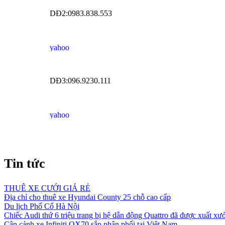
DĐ2:0983.838.553
DĐ3:096.9230.111
Tin tức
THUÊ XE CƯỚI GIÁ RẺ
Địa chỉ cho thuê xe Hyundai County 25 chỗ cao cấp
Du lịch Phố Cổ Hà Nội
Chiếc Audi thứ 6 triệu trang bị hệ dẫn động Quattro đã được xuất xư
Cận cảnh xe Infiniti QX70 sắp phân phối tại Việt Nam