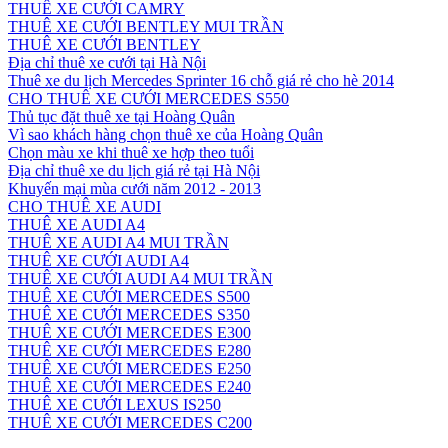
THUÊ XE CƯỚI CAMRY
THUÊ XE CƯỚI BENTLEY MUI TRẦN
THUÊ XE CƯỚI BENTLEY
Địa chỉ thuê xe cưới tại Hà Nội
Thuê xe du lịch Mercedes Sprinter 16 chỗ giá rẻ cho hè 2014
CHO THUÊ XE CƯỚI MERCEDES S550
Thủ tục đặt thuê xe tại Hoàng Quân
Vì sao khách hàng chọn thuê xe của Hoàng Quân
Chọn màu xe khi thuê xe hợp theo tuổi
Địa chỉ thuê xe du lịch giá rẻ tại Hà Nội
Khuyến mại mùa cưới năm 2012 - 2013
CHO THUÊ XE AUDI
THUÊ XE AUDI A4
THUÊ XE AUDI A4 MUI TRẦN
THUÊ XE CƯỚI AUDI A4
THUÊ XE CƯỚI AUDI A4 MUI TRẦN
THUÊ XE CƯỚI MERCEDES S500
THUÊ XE CƯỚI MERCEDES S350
THUÊ XE CƯỚI MERCEDES E300
THUÊ XE CƯỚI MERCEDES E280
THUÊ XE CƯỚI MERCEDES E250
THUÊ XE CƯỚI MERCEDES E240
THUÊ XE CƯỚI LEXUS IS250
THUÊ XE CƯỚI MERCEDES C200