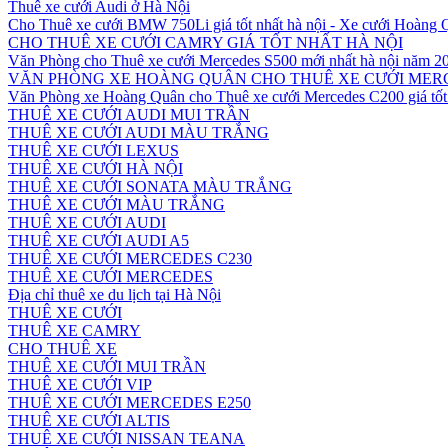
Thuê xe cưới Audi ở Hà Nội
Cho Thuê xe cưới BMW 750Li giá tốt nhất hà nội - Xe cưới Hoàng
CHO THUÊ XE CƯỚI CAMRY GIÁ TỐT NHẤT HÀ NỘI
Văn Phòng cho Thuê xe cưới Mercedes S500 mới nhất hà nội năm 2
VĂN PHÒNG XE HOÀNG QUÂN CHO THUÊ XE CƯỚI MERC
Văn Phòng xe Hoàng Quân cho Thuê xe cưới Mercedes C200 giá tốt 
THUÊ XE CƯỚI AUDI MUI TRẦN
THUÊ XE CƯỚI AUDI MÀU TRẮNG
THUÊ XE CƯỚI LEXUS
THUÊ XE CƯỚI HÀ NỘI
THUÊ XE CƯỚI SONATA MÀU TRẮNG
THUÊ XE CƯỚI MÀU TRẮNG
THUÊ XE CƯỚI AUDI
THUÊ XE CƯỚI AUDI A5
THUÊ XE CƯỚI MERCEDES C230
THUÊ XE CƯỚI MERCEDES
Địa chỉ thuê xe du lịch tại Hà Nội
THUÊ XE CƯỚI
THUÊ XE CAMRY
CHO THUÊ XE
THUÊ XE CƯỚI MUI TRẦN
THUÊ XE CƯỚI VIP
THUÊ XE CƯỚI MERCEDES E250
THUÊ XE CƯỚI ALTIS
THUÊ XE CƯỚI NISSAN TEANA