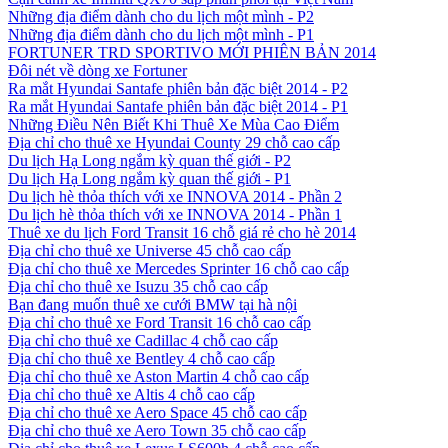
Những địa điểm dành cho du lịch một mình - P2
Những địa điểm dành cho du lịch một mình - P1
FORTUNER TRD SPORTIVO MỚI PHIÊN BẢN 2014
Đôi nét về dòng xe Fortuner
Ra mắt Hyundai Santafe phiên bản đặc biệt 2014 - P2
Ra mắt Hyundai Santafe phiên bản đặc biệt 2014 - P1
Những Điều Nên Biết Khi Thuê Xe Mùa Cao Điểm
Địa chỉ cho thuê xe Hyundai County 29 chỗ cao cấp
Du lịch Hạ Long ngắm kỳ quan thế giới - P2
Du lịch Hạ Long ngắm kỳ quan thế giới - P1
Du lịch hè thỏa thích với xe INNOVA 2014 - Phần 2
Du lịch hè thỏa thích với xe INNOVA 2014 - Phần 1
Thuê xe du lịch Ford Transit 16 chỗ giá rẻ cho hè 2014
Địa chỉ cho thuê xe Universe 45 chỗ cao cấp
Địa chỉ cho thuê xe Mercedes Sprinter 16 chỗ cao cấp
Địa chỉ cho thuê xe Isuzu 35 chỗ cao cấp
Bạn đang muốn thuê xe cưới BMW tại hà nội
Địa chỉ cho thuê xe Ford Transit 16 chỗ cao cấp
Địa chỉ cho thuê xe Cadillac 4 chỗ cao cấp
Địa chỉ cho thuê xe Bentley 4 chỗ cao cấp
Địa chỉ cho thuê xe Aston Martin 4 chỗ cao cấp
Địa chỉ cho thuê xe Altis 4 chỗ cao cấp
Địa chỉ cho thuê xe Aero Space 45 chỗ cao cấp
Địa chỉ cho thuê xe Aero Town 35 chỗ cao cấp