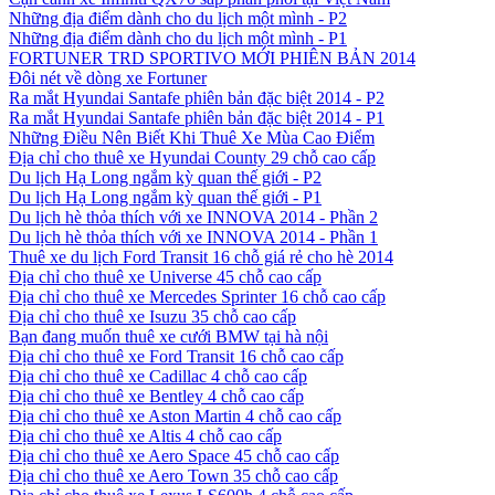
Những địa điểm dành cho du lịch một mình - P2
Những địa điểm dành cho du lịch một mình - P1
FORTUNER TRD SPORTIVO MỚI PHIÊN BẢN 2014
Đôi nét về dòng xe Fortuner
Ra mắt Hyundai Santafe phiên bản đặc biệt 2014 - P2
Ra mắt Hyundai Santafe phiên bản đặc biệt 2014 - P1
Những Điều Nên Biết Khi Thuê Xe Mùa Cao Điểm
Địa chỉ cho thuê xe Hyundai County 29 chỗ cao cấp
Du lịch Hạ Long ngắm kỳ quan thế giới - P2
Du lịch Hạ Long ngắm kỳ quan thế giới - P1
Du lịch hè thỏa thích với xe INNOVA 2014 - Phần 2
Du lịch hè thỏa thích với xe INNOVA 2014 - Phần 1
Thuê xe du lịch Ford Transit 16 chỗ giá rẻ cho hè 2014
Địa chỉ cho thuê xe Universe 45 chỗ cao cấp
Địa chỉ cho thuê xe Mercedes Sprinter 16 chỗ cao cấp
Địa chỉ cho thuê xe Isuzu 35 chỗ cao cấp
Bạn đang muốn thuê xe cưới BMW tại hà nội
Địa chỉ cho thuê xe Ford Transit 16 chỗ cao cấp
Địa chỉ cho thuê xe Cadillac 4 chỗ cao cấp
Địa chỉ cho thuê xe Bentley 4 chỗ cao cấp
Địa chỉ cho thuê xe Aston Martin 4 chỗ cao cấp
Địa chỉ cho thuê xe Altis 4 chỗ cao cấp
Địa chỉ cho thuê xe Aero Space 45 chỗ cao cấp
Địa chỉ cho thuê xe Aero Town 35 chỗ cao cấp