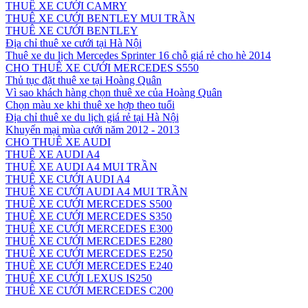
THUÊ XE CƯỚI CAMRY
THUÊ XE CƯỚI BENTLEY MUI TRẦN
THUÊ XE CƯỚI BENTLEY
Địa chỉ thuê xe cưới tại Hà Nội
Thuê xe du lịch Mercedes Sprinter 16 chỗ giá rẻ cho hè 2014
CHO THUÊ XE CƯỚI MERCEDES S550
Thủ tục đặt thuê xe tại Hoàng Quân
Vì sao khách hàng chọn thuê xe của Hoàng Quân
Chọn màu xe khi thuê xe hợp theo tuổi
Địa chỉ thuê xe du lịch giá rẻ tại Hà Nội
Khuyến mại mùa cưới năm 2012 - 2013
CHO THUÊ XE AUDI
THUÊ XE AUDI A4
THUÊ XE AUDI A4 MUI TRẦN
THUÊ XE CƯỚI AUDI A4
THUÊ XE CƯỚI AUDI A4 MUI TRẦN
THUÊ XE CƯỚI MERCEDES S500
THUÊ XE CƯỚI MERCEDES S350
THUÊ XE CƯỚI MERCEDES E300
THUÊ XE CƯỚI MERCEDES E280
THUÊ XE CƯỚI MERCEDES E250
THUÊ XE CƯỚI MERCEDES E240
THUÊ XE CƯỚI LEXUS IS250
THUÊ XE CƯỚI MERCEDES C200