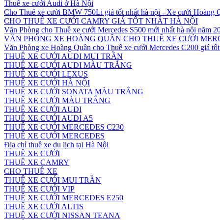
Thuê xe cưới Audi ở Hà Nội
Cho Thuê xe cưới BMW 750Li giá tốt nhất hà nội - Xe cưới Hoàng
CHO THUÊ XE CƯỚI CAMRY GIÁ TỐT NHẤT HÀ NỘI
Văn Phòng cho Thuê xe cưới Mercedes S500 mới nhất hà nội năm 2
VĂN PHÒNG XE HOÀNG QUÂN CHO THUÊ XE CƯỚI MERC
Văn Phòng xe Hoàng Quân cho Thuê xe cưới Mercedes C200 giá tốt 
THUÊ XE CƯỚI AUDI MUI TRẦN
THUÊ XE CƯỚI AUDI MÀU TRẮNG
THUÊ XE CƯỚI LEXUS
THUÊ XE CƯỚI HÀ NỘI
THUÊ XE CƯỚI SONATA MÀU TRẮNG
THUÊ XE CƯỚI MÀU TRẮNG
THUÊ XE CƯỚI AUDI
THUÊ XE CƯỚI AUDI A5
THUÊ XE CƯỚI MERCEDES C230
THUÊ XE CƯỚI MERCEDES
Địa chỉ thuê xe du lịch tại Hà Nội
THUÊ XE CƯỚI
THUÊ XE CAMRY
CHO THUÊ XE
THUÊ XE CƯỚI MUI TRẦN
THUÊ XE CƯỚI VIP
THUÊ XE CƯỚI MERCEDES E250
THUÊ XE CƯỚI ALTIS
THUÊ XE CƯỚI NISSAN TEANA