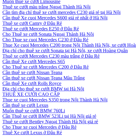
Muốn thuê xe cưới Limousine
Thuê xe cưới màu trắng Ngoại Thành Hà Nội
Cần tìm địa chỉ thuê xe cưới mercedes C230 giá rẻ tại Hà Nội
Cần thuê Xe cuoi Mercedes S600 giá rẻ nhất ở Hà Nội
Thuê xe cưới Camry ở Đâu Rẻ
Thuê xe cưới Mercedes E250 ở Đâu Rẻ
Cho Thuê xe cưới Sonata Ngoại Thành Hà Nội
Cho Thue xe cuoi Mercedes C230 ở Đâu Rẻ
Thue Xe cuoi Mercedes C200 trong Nội Thành Hà Nội, xe cưới Ho
Địa chỉ cho thuê xe cưới Sonata tại Hà Nội, xe cưới Hoàng Quân
Thuê xe cưới Mercedes C230 màu trắng ở Đâu Rẻ
Cần thuê Xe cưới Mercedes S65
Cho Thuê xe cưới Mercedes C200 ở Đâu Rẻ
Cần thuê xe cưới Nissan Teana
Cần thuê xe cưới Nissan Teana Màu Trắng
Cần thuê Xe cưới Rolls Royce
Địa chỉ cho thuê xe cưới BMW tại Hà Nội
THUÊ XE CƯỚI CAO CẤP
Thue xe cuoi Mercedes S350 trong Nội Thành Hà Nội
Cần thuê xe cưới Lexus
Muốn thuê xe cưới BMW 760Li
Cần Thuê xe cưới BMW 523Li tại Hà Nội giá rẻ
Thuê xe cưới Bentley Ngoại Thành Hà Nội giá rẻ
Cho Thue xe cuoi Mercedes ở Đâu Rẻ
Thuê Xe cưới Lexus ở Đâu Rẻ