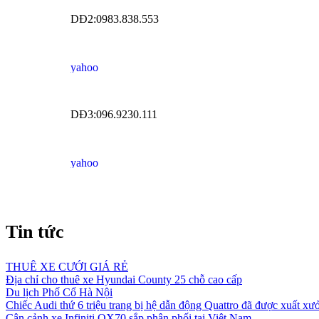
DĐ2:0983.838.553
DĐ3:096.9230.111
Tin tức
THUÊ XE CƯỚI GIÁ RẺ
Địa chỉ cho thuê xe Hyundai County 25 chỗ cao cấp
Du lịch Phố Cổ Hà Nội
Chiếc Audi thứ 6 triệu trang bị hệ dẫn động Quattro đã được xuất xư
Cận cảnh xe Infiniti QX70 sắp phân phối tại Việt Nam