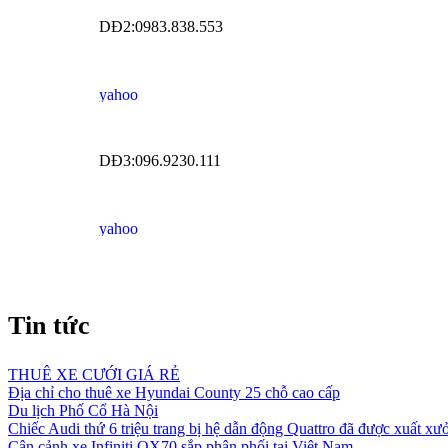
DĐ2:0983.838.553
DĐ3:096.9230.111
Tin tức
THUÊ XE CƯỚI GIÁ RẺ
Địa chỉ cho thuê xe Hyundai County 25 chỗ cao cấp
Du lịch Phố Cổ Hà Nội
Chiếc Audi thứ 6 triệu trang bị hệ dẫn động Quattro đã được xuất xư
Cận cảnh xe Infiniti QX70 sắp phân phối tại Việt Nam