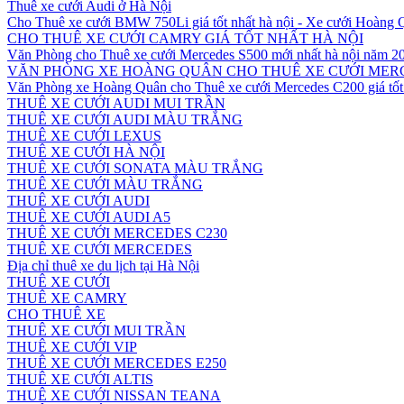
Thuê xe cưới Audi ở Hà Nội
Cho Thuê xe cưới BMW 750Li giá tốt nhất hà nội - Xe cưới Hoàng
CHO THUÊ XE CƯỚI CAMRY GIÁ TỐT NHẤT HÀ NỘI
Văn Phòng cho Thuê xe cưới Mercedes S500 mới nhất hà nội năm 2
VĂN PHÒNG XE HOÀNG QUÂN CHO THUÊ XE CƯỚI MERC
Văn Phòng xe Hoàng Quân cho Thuê xe cưới Mercedes C200 giá tốt 
THUÊ XE CƯỚI AUDI MUI TRẦN
THUÊ XE CƯỚI AUDI MÀU TRẮNG
THUÊ XE CƯỚI LEXUS
THUÊ XE CƯỚI HÀ NỘI
THUÊ XE CƯỚI SONATA MÀU TRẮNG
THUÊ XE CƯỚI MÀU TRẮNG
THUÊ XE CƯỚI AUDI
THUÊ XE CƯỚI AUDI A5
THUÊ XE CƯỚI MERCEDES C230
THUÊ XE CƯỚI MERCEDES
Địa chỉ thuê xe du lịch tại Hà Nội
THUÊ XE CƯỚI
THUÊ XE CAMRY
CHO THUÊ XE
THUÊ XE CƯỚI MUI TRẦN
THUÊ XE CƯỚI VIP
THUÊ XE CƯỚI MERCEDES E250
THUÊ XE CƯỚI ALTIS
THUÊ XE CƯỚI NISSAN TEANA