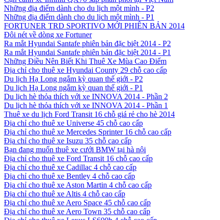
Những địa điểm dành cho du lịch một mình - P2
Những địa điểm dành cho du lịch một mình - P1
FORTUNER TRD SPORTIVO MỚI PHIÊN BẢN 2014
Đôi nét về dòng xe Fortuner
Ra mắt Hyundai Santafe phiên bản đặc biệt 2014 - P2
Ra mắt Hyundai Santafe phiên bản đặc biệt 2014 - P1
Những Điều Nên Biết Khi Thuê Xe Mùa Cao Điểm
Địa chỉ cho thuê xe Hyundai County 29 chỗ cao cấp
Du lịch Hạ Long ngắm kỳ quan thế giới - P2
Du lịch Hạ Long ngắm kỳ quan thế giới - P1
Du lịch hè thỏa thích với xe INNOVA 2014 - Phần 2
Du lịch hè thỏa thích với xe INNOVA 2014 - Phần 1
Thuê xe du lịch Ford Transit 16 chỗ giá rẻ cho hè 2014
Địa chỉ cho thuê xe Universe 45 chỗ cao cấp
Địa chỉ cho thuê xe Mercedes Sprinter 16 chỗ cao cấp
Địa chỉ cho thuê xe Isuzu 35 chỗ cao cấp
Bạn đang muốn thuê xe cưới BMW tại hà nội
Địa chỉ cho thuê xe Ford Transit 16 chỗ cao cấp
Địa chỉ cho thuê xe Cadillac 4 chỗ cao cấp
Địa chỉ cho thuê xe Bentley 4 chỗ cao cấp
Địa chỉ cho thuê xe Aston Martin 4 chỗ cao cấp
Địa chỉ cho thuê xe Altis 4 chỗ cao cấp
Địa chỉ cho thuê xe Aero Space 45 chỗ cao cấp
Địa chỉ cho thuê xe Aero Town 35 chỗ cao cấp