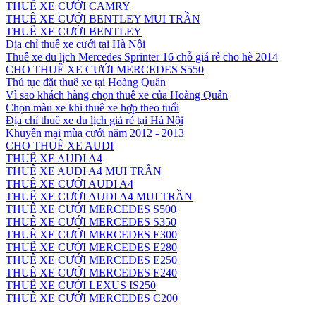
THUÊ XE CƯỚI CAMRY
THUÊ XE CƯỚI BENTLEY MUI TRẦN
THUÊ XE CƯỚI BENTLEY
Địa chỉ thuê xe cưới tại Hà Nội
Thuê xe du lịch Mercedes Sprinter 16 chỗ giá rẻ cho hè 2014
CHO THUÊ XE CƯỚI MERCEDES S550
Thủ tục đặt thuê xe tại Hoàng Quân
Vì sao khách hàng chọn thuê xe của Hoàng Quân
Chọn màu xe khi thuê xe hợp theo tuổi
Địa chỉ thuê xe du lịch giá rẻ tại Hà Nội
Khuyến mại mùa cưới năm 2012 - 2013
CHO THUÊ XE AUDI
THUÊ XE AUDI A4
THUÊ XE AUDI A4 MUI TRẦN
THUÊ XE CƯỚI AUDI A4
THUÊ XE CƯỚI AUDI A4 MUI TRẦN
THUÊ XE CƯỚI MERCEDES S500
THUÊ XE CƯỚI MERCEDES S350
THUÊ XE CƯỚI MERCEDES E300
THUÊ XE CƯỚI MERCEDES E280
THUÊ XE CƯỚI MERCEDES E250
THUÊ XE CƯỚI MERCEDES E240
THUÊ XE CƯỚI LEXUS IS250
THUÊ XE CƯỚI MERCEDES C200