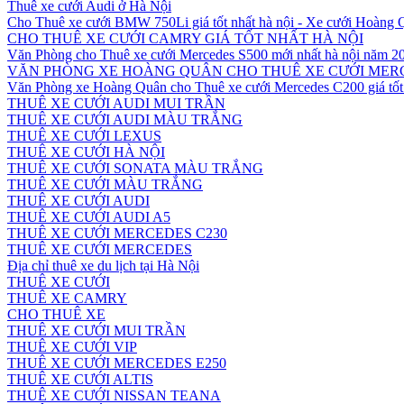
Thuê xe cưới Audi ở Hà Nội
Cho Thuê xe cưới BMW 750Li giá tốt nhất hà nội - Xe cưới Hoàng
CHO THUÊ XE CƯỚI CAMRY GIÁ TỐT NHẤT HÀ NỘI
Văn Phòng cho Thuê xe cưới Mercedes S500 mới nhất hà nội năm 2
VĂN PHÒNG XE HOÀNG QUÂN CHO THUÊ XE CƯỚI MERC
Văn Phòng xe Hoàng Quân cho Thuê xe cưới Mercedes C200 giá tốt 
THUÊ XE CƯỚI AUDI MUI TRẦN
THUÊ XE CƯỚI AUDI MÀU TRẮNG
THUÊ XE CƯỚI LEXUS
THUÊ XE CƯỚI HÀ NỘI
THUÊ XE CƯỚI SONATA MÀU TRẮNG
THUÊ XE CƯỚI MÀU TRẮNG
THUÊ XE CƯỚI AUDI
THUÊ XE CƯỚI AUDI A5
THUÊ XE CƯỚI MERCEDES C230
THUÊ XE CƯỚI MERCEDES
Địa chỉ thuê xe du lịch tại Hà Nội
THUÊ XE CƯỚI
THUÊ XE CAMRY
CHO THUÊ XE
THUÊ XE CƯỚI MUI TRẦN
THUÊ XE CƯỚI VIP
THUÊ XE CƯỚI MERCEDES E250
THUÊ XE CƯỚI ALTIS
THUÊ XE CƯỚI NISSAN TEANA