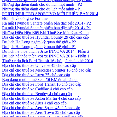
Những địa điểm dành cho du lịch một mình - P2
Những địa điểm dành cho du lịch một mình - P1
FORTUNER TRD SPORTIVO MỚI PHIÊN BẢN 2014
Đôi nét về dòng xe Fortuner
Ra mắt Hyundai Santafe phiên bản đặc biệt 2014 - P2
Ra mắt Hyundai Santafe phiên bản đặc biệt 2014 - P1
Những Điều Nên Biết Khi Thuê Xe Mùa Cao Điểm
Địa chỉ cho thuê xe Hyundai County 29 chỗ cao cấp
Du lịch Hạ Long ngắm kỳ quan thế giới - P2
Du lịch Hạ Long ngắm kỳ quan thế giới - P1
Du lịch hè thỏa thích với xe INNOVA 2014 - Phần 2
Du lịch hè thỏa thích với xe INNOVA 2014 - Phần 1
Thuê xe du lịch Ford Transit 16 chỗ giá rẻ cho hè 2014
Địa chỉ cho thuê xe Universe 45 chỗ cao cấp
Địa chỉ cho thuê xe Mercedes Sprinter 16 chỗ cao cấp
Địa chỉ cho thuê xe Isuzu 35 chỗ cao cấp
Bạn đang muốn thuê xe cưới BMW tại hà nội
Địa chỉ cho thuê xe Ford Transit 16 chỗ cao cấp
Địa chỉ cho thuê xe Cadillac 4 chỗ cao cấp
Địa chỉ cho thuê xe Bentley 4 chỗ cao cấp
Địa chỉ cho thuê xe Aston Martin 4 chỗ cao cấp
Địa chỉ cho thuê xe Altis 4 chỗ cao cấp
Địa chỉ cho thuê xe Aero Space 45 chỗ cao cấp
Địa chỉ cho thuê xe Aero Town 35 chỗ cao cấp