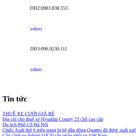
DĐ2:0983.838.553
DĐ3:096.9230.111
Tin tức
THUÊ XE CƯỚI GIÁ RẺ
Địa chỉ cho thuê xe Hyundai County 25 chỗ cao cấp
Du lịch Phố Cổ Hà Nội
Chiếc Audi thứ 6 triệu trang bị hệ dẫn động Quattro đã được xuất xư
Cận cảnh xe Infiniti QX70 sắp phân phối tại Việt Nam