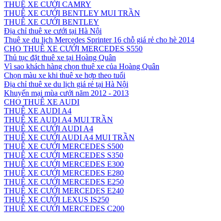
THUÊ XE CƯỚI CAMRY
THUÊ XE CƯỚI BENTLEY MUI TRẦN
THUÊ XE CƯỚI BENTLEY
Địa chỉ thuê xe cưới tại Hà Nội
Thuê xe du lịch Mercedes Sprinter 16 chỗ giá rẻ cho hè 2014
CHO THUÊ XE CƯỚI MERCEDES S550
Thủ tục đặt thuê xe tại Hoàng Quân
Vì sao khách hàng chọn thuê xe của Hoàng Quân
Chọn màu xe khi thuê xe hợp theo tuổi
Địa chỉ thuê xe du lịch giá rẻ tại Hà Nội
Khuyến mại mùa cưới năm 2012 - 2013
CHO THUÊ XE AUDI
THUÊ XE AUDI A4
THUÊ XE AUDI A4 MUI TRẦN
THUÊ XE CƯỚI AUDI A4
THUÊ XE CƯỚI AUDI A4 MUI TRẦN
THUÊ XE CƯỚI MERCEDES S500
THUÊ XE CƯỚI MERCEDES S350
THUÊ XE CƯỚI MERCEDES E300
THUÊ XE CƯỚI MERCEDES E280
THUÊ XE CƯỚI MERCEDES E250
THUÊ XE CƯỚI MERCEDES E240
THUÊ XE CƯỚI LEXUS IS250
THUÊ XE CƯỚI MERCEDES C200