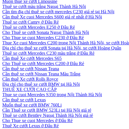
Muốn thuê xe cưới Limousine
Thuê xe cưới màu trắng Ngoại Thành Hà Nội
Cần tìm địa chỉ thuê xe cưới mercedes C230 giá rẻ tại Hà Nội
Cần thuê Xe cuoi Mercedes S600 giá rẻ nhất ở Hà Nội
Thuê xe cưới Camry ở Đâu Rẻ
Thuê xe cưới Mercedes E250 ở Đâu Rẻ
Cho Thuê xe cưới Sonata Ngoại Thành Hà Nội
Cho Thue xe cuoi Mercedes C230 ở Đâu Rẻ
Thue Xe cuoi Mercedes C200 trong Nội Thành Hà Nội, xe cưới Ho
Địa chỉ cho thuê xe cưới Sonata tại Hà Nội, xe cưới Hoàng Quân
Thuê xe cưới Mercedes C230 màu trắng ở Đâu Rẻ
Cần thuê Xe cưới Mercedes S65
Cho Thuê xe cưới Mercedes C200 ở Đâu Rẻ
Cần thuê xe cưới Nissan Teana
Cần thuê xe cưới Nissan Teana Màu Trắng
Cần thuê Xe cưới Rolls Royce
Địa chỉ cho thuê xe cưới BMW tại Hà Nội
THUÊ XE CƯỚI CAO CẤP
Thue xe cuoi Mercedes S350 trong Nội Thành Hà Nội
Cần thuê xe cưới Lexus
Muốn thuê xe cưới BMW 760Li
Cần Thuê xe cưới BMW 523Li tại Hà Nội giá rẻ
Thuê xe cưới Bentley Ngoại Thành Hà Nội giá rẻ
Cho Thue xe cuoi Mercedes ở Đâu Rẻ
Thuê Xe cưới Lexus ở Đâu Rẻ