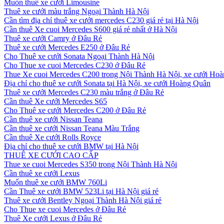
Muốn thuê xe cưới Limousine
Thuê xe cưới màu trắng Ngoại Thành Hà Nội
Cần tìm địa chỉ thuê xe cưới mercedes C230 giá rẻ tại Hà Nội
Cần thuê Xe cuoi Mercedes S600 giá rẻ nhất ở Hà Nội
Thuê xe cưới Camry ở Đâu Rẻ
Thuê xe cưới Mercedes E250 ở Đâu Rẻ
Cho Thuê xe cưới Sonata Ngoại Thành Hà Nội
Cho Thue xe cuoi Mercedes C230 ở Đâu Rẻ
Thue Xe cuoi Mercedes C200 trong Nội Thành Hà Nội, xe cưới Ho
Địa chỉ cho thuê xe cưới Sonata tại Hà Nội, xe cưới Hoàng Quân
Thuê xe cưới Mercedes C230 màu trắng ở Đâu Rẻ
Cần thuê Xe cưới Mercedes S65
Cho Thuê xe cưới Mercedes C200 ở Đâu Rẻ
Cần thuê xe cưới Nissan Teana
Cần thuê xe cưới Nissan Teana Màu Trắng
Cần thuê Xe cưới Rolls Royce
Địa chỉ cho thuê xe cưới BMW tại Hà Nội
THUÊ XE CƯỚI CAO CẤP
Thue xe cuoi Mercedes S350 trong Nội Thành Hà Nội
Cần thuê xe cưới Lexus
Muốn thuê xe cưới BMW 760Li
Cần Thuê xe cưới BMW 523Li tại Hà Nội giá rẻ
Thuê xe cưới Bentley Ngoại Thành Hà Nội giá rẻ
Cho Thue xe cuoi Mercedes ở Đâu Rẻ
Thuê Xe cưới Lexus ở Đâu Rẻ