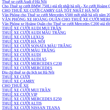
Thuê xe cưới Audi ở Hà Nội
Cho Thuê xe cưới BMW 750Li giá tốt nhất hà nội - Xe cưới Hoàng
CHO THUÊ XE CƯỚI CAMRY GIÁ TỐT NHẤT HÀ NỘI
Văn Phòng cho Thuê xe cưới Mercedes S500 mới nhất hà nội năm 2
VĂN PHÒNG XE HOÀNG QUÂN CHO THUÊ XE CƯỚI MERC
Văn Phòng xe Hoàng Quân cho Thuê xe cưới Mercedes C200 giá tốt 
THUÊ XE CƯỚI AUDI MUI TRẦN
THUÊ XE CƯỚI AUDI MÀU TRẮNG
THUÊ XE CƯỚI LEXUS
THUÊ XE CƯỚI HÀ NỘI
THUÊ XE CƯỚI SONATA MÀU TRẮNG
THUÊ XE CƯỚI MÀU TRẮNG
THUÊ XE CƯỚI AUDI
THUÊ XE CƯỚI AUDI A5
THUÊ XE CƯỚI MERCEDES C230
THUÊ XE CƯỚI MERCEDES
Địa chỉ thuê xe du lịch tại Hà Nội
THUÊ XE CƯỚI
THUÊ XE CAMRY
CHO THUÊ XE
THUÊ XE CƯỚI MUI TRẦN
THUÊ XE CƯỚI VIP
THUÊ XE CƯỚI MERCEDES E250
THUÊ XE CƯỚI ALTIS
THUÊ XE CƯỚI NISSAN TEANA