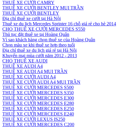
THUÊ XE CƯỚI CAMRY
THUÊ XE CƯỚI BENTLEY MUI TRẦN
THUÊ XE CƯỚI BENTLEY
Địa chỉ thuê xe cưới tại Hà Nội
Thuê xe du lịch Mercedes Sprinter 16 chỗ giá rẻ cho hè 2014
CHO THUÊ XE CƯỚI MERCEDES S550
Thủ tục đặt thuê xe tại Hoàng Quân
Vì sao khách hàng chọn thuê xe của Hoàng Quân
Chọn màu xe khi thuê xe hợp theo tuổi
Địa chỉ thuê xe du lịch giá rẻ tại Hà Nội
Khuyến mại mùa cưới năm 2012 - 2013
CHO THUÊ XE AUDI
THUÊ XE AUDI A4
THUÊ XE AUDI A4 MUI TRẦN
THUÊ XE CƯỚI AUDI A4
THUÊ XE CƯỚI AUDI A4 MUI TRẦN
THUÊ XE CƯỚI MERCEDES S500
THUÊ XE CƯỚI MERCEDES S350
THUÊ XE CƯỚI MERCEDES E300
THUÊ XE CƯỚI MERCEDES E280
THUÊ XE CƯỚI MERCEDES E250
THUÊ XE CƯỚI MERCEDES E240
THUÊ XE CƯỚI LEXUS IS250
THUÊ XE CƯỚI MERCEDES C200