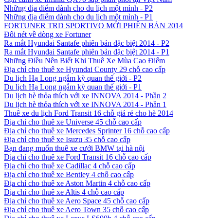
Những địa điểm dành cho du lịch một mình - P2
Những địa điểm dành cho du lịch một mình - P1
FORTUNER TRD SPORTIVO MỚI PHIÊN BẢN 2014
Đôi nét về dòng xe Fortuner
Ra mắt Hyundai Santafe phiên bản đặc biệt 2014 - P2
Ra mắt Hyundai Santafe phiên bản đặc biệt 2014 - P1
Những Điều Nên Biết Khi Thuê Xe Mùa Cao Điểm
Địa chỉ cho thuê xe Hyundai County 29 chỗ cao cấp
Du lịch Hạ Long ngắm kỳ quan thế giới - P2
Du lịch Hạ Long ngắm kỳ quan thế giới - P1
Du lịch hè thỏa thích với xe INNOVA 2014 - Phần 2
Du lịch hè thỏa thích với xe INNOVA 2014 - Phần 1
Thuê xe du lịch Ford Transit 16 chỗ giá rẻ cho hè 2014
Địa chỉ cho thuê xe Universe 45 chỗ cao cấp
Địa chỉ cho thuê xe Mercedes Sprinter 16 chỗ cao cấp
Địa chỉ cho thuê xe Isuzu 35 chỗ cao cấp
Bạn đang muốn thuê xe cưới BMW tại hà nội
Địa chỉ cho thuê xe Ford Transit 16 chỗ cao cấp
Địa chỉ cho thuê xe Cadillac 4 chỗ cao cấp
Địa chỉ cho thuê xe Bentley 4 chỗ cao cấp
Địa chỉ cho thuê xe Aston Martin 4 chỗ cao cấp
Địa chỉ cho thuê xe Altis 4 chỗ cao cấp
Địa chỉ cho thuê xe Aero Space 45 chỗ cao cấp
Địa chỉ cho thuê xe Aero Town 35 chỗ cao cấp