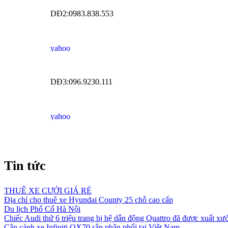
DĐ2:0983.838.553
DĐ3:096.9230.111
Tin tức
THUÊ XE CƯỚI GIÁ RẺ
Địa chỉ cho thuê xe Hyundai County 25 chỗ cao cấp
Du lịch Phố Cổ Hà Nội
Chiếc Audi thứ 6 triệu trang bị hệ dẫn động Quattro đã được xuất xư
Cận cảnh xe Infiniti QX70 sắp phân phối tại Việt Nam