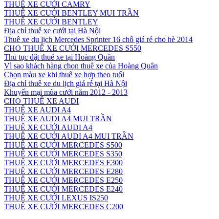
THUÊ XE CƯỚI CAMRY
THUÊ XE CƯỚI BENTLEY MUI TRẦN
THUÊ XE CƯỚI BENTLEY
Địa chỉ thuê xe cưới tại Hà Nội
Thuê xe du lịch Mercedes Sprinter 16 chỗ giá rẻ cho hè 2014
CHO THUÊ XE CƯỚI MERCEDES S550
Thủ tục đặt thuê xe tại Hoàng Quân
Vì sao khách hàng chọn thuê xe của Hoàng Quân
Chọn màu xe khi thuê xe hợp theo tuổi
Địa chỉ thuê xe du lịch giá rẻ tại Hà Nội
Khuyến mại mùa cưới năm 2012 - 2013
CHO THUÊ XE AUDI
THUÊ XE AUDI A4
THUÊ XE AUDI A4 MUI TRẦN
THUÊ XE CƯỚI AUDI A4
THUÊ XE CƯỚI AUDI A4 MUI TRẦN
THUÊ XE CƯỚI MERCEDES S500
THUÊ XE CƯỚI MERCEDES S350
THUÊ XE CƯỚI MERCEDES E300
THUÊ XE CƯỚI MERCEDES E280
THUÊ XE CƯỚI MERCEDES E250
THUÊ XE CƯỚI MERCEDES E240
THUÊ XE CƯỚI LEXUS IS250
THUÊ XE CƯỚI MERCEDES C200