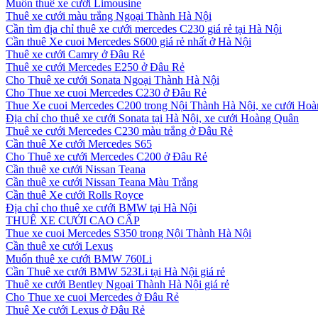
Muốn thuê xe cưới Limousine
Thuê xe cưới màu trắng Ngoại Thành Hà Nội
Cần tìm địa chỉ thuê xe cưới mercedes C230 giá rẻ tại Hà Nội
Cần thuê Xe cuoi Mercedes S600 giá rẻ nhất ở Hà Nội
Thuê xe cưới Camry ở Đâu Rẻ
Thuê xe cưới Mercedes E250 ở Đâu Rẻ
Cho Thuê xe cưới Sonata Ngoại Thành Hà Nội
Cho Thue xe cuoi Mercedes C230 ở Đâu Rẻ
Thue Xe cuoi Mercedes C200 trong Nội Thành Hà Nội, xe cưới Ho
Địa chỉ cho thuê xe cưới Sonata tại Hà Nội, xe cưới Hoàng Quân
Thuê xe cưới Mercedes C230 màu trắng ở Đâu Rẻ
Cần thuê Xe cưới Mercedes S65
Cho Thuê xe cưới Mercedes C200 ở Đâu Rẻ
Cần thuê xe cưới Nissan Teana
Cần thuê xe cưới Nissan Teana Màu Trắng
Cần thuê Xe cưới Rolls Royce
Địa chỉ cho thuê xe cưới BMW tại Hà Nội
THUÊ XE CƯỚI CAO CẤP
Thue xe cuoi Mercedes S350 trong Nội Thành Hà Nội
Cần thuê xe cưới Lexus
Muốn thuê xe cưới BMW 760Li
Cần Thuê xe cưới BMW 523Li tại Hà Nội giá rẻ
Thuê xe cưới Bentley Ngoại Thành Hà Nội giá rẻ
Cho Thue xe cuoi Mercedes ở Đâu Rẻ
Thuê Xe cưới Lexus ở Đâu Rẻ