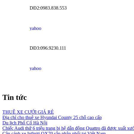
DĐ2:0983.838.553
DĐ3:096.9230.111
Tin tức
THUÊ XE CƯỚI GIÁ RẺ
Địa chỉ cho thuê xe Hyundai County 25 chỗ cao cấp
Du lịch Phố Cổ Hà Nội
Chiếc Audi thứ 6 triệu trang bị hệ dẫn động Quattro đã được xuất xư
Cận cảnh xe Infiniti QX70 sắp phân phối tại Việt Nam