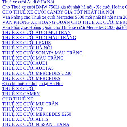
Thuê xe cưới Audi ở Hà Nội
Cho Thuê xe cưới BMW 750Li giá tốt nhất hà nội - Xe cưới Hoàng
CHO THUÊ XE CƯỚI CAMRY GIÁ TỐT NHẤT HÀ NỘI
Văn Phòng cho Thuê xe cưới Mercedes S500 mới nhất hà nội năm 2
VĂN PHÒNG XE HOÀNG QUÂN CHO THUÊ XE CƯỚI MERC
Văn Phòng xe Hoàng Quân cho Thuê xe cưới Mercedes C200 giá tốt 
THUÊ XE CƯỚI AUDI MUI TRẦN
THUÊ XE CƯỚI AUDI MÀU TRẮNG
THUÊ XE CƯỚI LEXUS
THUÊ XE CƯỚI HÀ NỘI
THUÊ XE CƯỚI SONATA MÀU TRẮNG
THUÊ XE CƯỚI MÀU TRẮNG
THUÊ XE CƯỚI AUDI
THUÊ XE CƯỚI AUDI A5
THUÊ XE CƯỚI MERCEDES C230
THUÊ XE CƯỚI MERCEDES
Địa chỉ thuê xe du lịch tại Hà Nội
THUÊ XE CƯỚI
THUÊ XE CAMRY
CHO THUÊ XE
THUÊ XE CƯỚI MUI TRẦN
THUÊ XE CƯỚI VIP
THUÊ XE CƯỚI MERCEDES E250
THUÊ XE CƯỚI ALTIS
THUÊ XE CƯỚI NISSAN TEANA