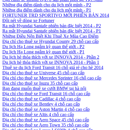
Những địa điểm dành cho du lịch một mình - P2
Những địa điểm dành cho du lịch một mình - P1
FORTUNER TRD SPORTIVO MỚI PHIÊN BẢN 2014
Đôi nét về dòng xe Fortuner
Ra mắt Hyundai Santafe phiên bản đặc biệt 2014 - P2
Ra mắt Hyundai Santafe phiên bản đặc biệt 2014 - P1
Những Điều Nên Biết Khi Thuê Xe Mùa Cao Điểm
Địa chỉ cho thuê xe Hyundai County 29 chỗ cao cấp
Du lịch Hạ Long ngắm kỳ quan thế giới - P2
Du lịch Hạ Long ngắm kỳ quan thế giới - P1
Du lịch hè thỏa thích với xe INNOVA 2014 - Phần 2
Du lịch hè thỏa thích với xe INNOVA 2014 - Phần 1
Thuê xe du lịch Ford Transit 16 chỗ giá rẻ cho hè 2014
Địa chỉ cho thuê xe Universe 45 chỗ cao cấp
Địa chỉ cho thuê xe Mercedes Sprinter 16 chỗ cao cấp
Địa chỉ cho thuê xe Isuzu 35 chỗ cao cấp
Bạn đang muốn thuê xe cưới BMW tại hà nội
Địa chỉ cho thuê xe Ford Transit 16 chỗ cao cấp
Địa chỉ cho thuê xe Cadillac 4 chỗ cao cấp
Địa chỉ cho thuê xe Bentley 4 chỗ cao cấp
Địa chỉ cho thuê xe Aston Martin 4 chỗ cao cấp
Địa chỉ cho thuê xe Altis 4 chỗ cao cấp
Địa chỉ cho thuê xe Aero Space 45 chỗ cao cấp
Địa chỉ cho thuê xe Aero Town 35 chỗ cao cấp