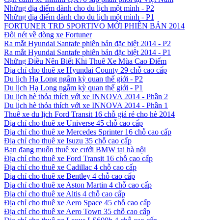
Những địa điểm dành cho du lịch một mình - P2
Những địa điểm dành cho du lịch một mình - P1
FORTUNER TRD SPORTIVO MỚI PHIÊN BẢN 2014
Đôi nét về dòng xe Fortuner
Ra mắt Hyundai Santafe phiên bản đặc biệt 2014 - P2
Ra mắt Hyundai Santafe phiên bản đặc biệt 2014 - P1
Những Điều Nên Biết Khi Thuê Xe Mùa Cao Điểm
Địa chỉ cho thuê xe Hyundai County 29 chỗ cao cấp
Du lịch Hạ Long ngắm kỳ quan thế giới - P2
Du lịch Hạ Long ngắm kỳ quan thế giới - P1
Du lịch hè thỏa thích với xe INNOVA 2014 - Phần 2
Du lịch hè thỏa thích với xe INNOVA 2014 - Phần 1
Thuê xe du lịch Ford Transit 16 chỗ giá rẻ cho hè 2014
Địa chỉ cho thuê xe Universe 45 chỗ cao cấp
Địa chỉ cho thuê xe Mercedes Sprinter 16 chỗ cao cấp
Địa chỉ cho thuê xe Isuzu 35 chỗ cao cấp
Bạn đang muốn thuê xe cưới BMW tại hà nội
Địa chỉ cho thuê xe Ford Transit 16 chỗ cao cấp
Địa chỉ cho thuê xe Cadillac 4 chỗ cao cấp
Địa chỉ cho thuê xe Bentley 4 chỗ cao cấp
Địa chỉ cho thuê xe Aston Martin 4 chỗ cao cấp
Địa chỉ cho thuê xe Altis 4 chỗ cao cấp
Địa chỉ cho thuê xe Aero Space 45 chỗ cao cấp
Địa chỉ cho thuê xe Aero Town 35 chỗ cao cấp