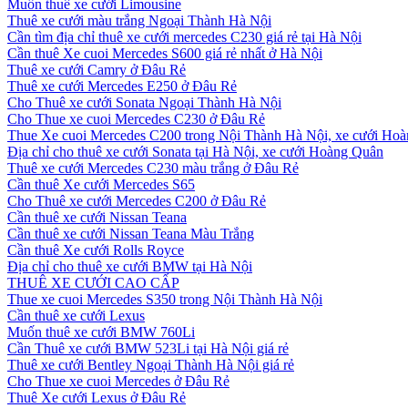
Muốn thuê xe cưới Limousine
Thuê xe cưới màu trắng Ngoại Thành Hà Nội
Cần tìm địa chỉ thuê xe cưới mercedes C230 giá rẻ tại Hà Nội
Cần thuê Xe cuoi Mercedes S600 giá rẻ nhất ở Hà Nội
Thuê xe cưới Camry ở Đâu Rẻ
Thuê xe cưới Mercedes E250 ở Đâu Rẻ
Cho Thuê xe cưới Sonata Ngoại Thành Hà Nội
Cho Thue xe cuoi Mercedes C230 ở Đâu Rẻ
Thue Xe cuoi Mercedes C200 trong Nội Thành Hà Nội, xe cưới Ho
Địa chỉ cho thuê xe cưới Sonata tại Hà Nội, xe cưới Hoàng Quân
Thuê xe cưới Mercedes C230 màu trắng ở Đâu Rẻ
Cần thuê Xe cưới Mercedes S65
Cho Thuê xe cưới Mercedes C200 ở Đâu Rẻ
Cần thuê xe cưới Nissan Teana
Cần thuê xe cưới Nissan Teana Màu Trắng
Cần thuê Xe cưới Rolls Royce
Địa chỉ cho thuê xe cưới BMW tại Hà Nội
THUÊ XE CƯỚI CAO CẤP
Thue xe cuoi Mercedes S350 trong Nội Thành Hà Nội
Cần thuê xe cưới Lexus
Muốn thuê xe cưới BMW 760Li
Cần Thuê xe cưới BMW 523Li tại Hà Nội giá rẻ
Thuê xe cưới Bentley Ngoại Thành Hà Nội giá rẻ
Cho Thue xe cuoi Mercedes ở Đâu Rẻ
Thuê Xe cưới Lexus ở Đâu Rẻ