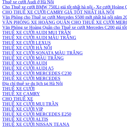
Thuê xe cưới Audi ở Hà Nội
Cho Thuê xe cưới BMW 750Li giá tốt nhất hà nội - Xe cưới Hoàng
CHO THUÊ XE CƯỚI CAMRY GIÁ TỐT NHẤT HÀ NỘI
Văn Phòng cho Thuê xe cưới Mercedes S500 mới nhất hà nội năm 2
VĂN PHÒNG XE HOÀNG QUÂN CHO THUÊ XE CƯỚI MERC
Văn Phòng xe Hoàng Quân cho Thuê xe cưới Mercedes C200 giá tốt 
THUÊ XE CƯỚI AUDI MUI TRẦN
THUÊ XE CƯỚI AUDI MÀU TRẮNG
THUÊ XE CƯỚI LEXUS
THUÊ XE CƯỚI HÀ NỘI
THUÊ XE CƯỚI SONATA MÀU TRẮNG
THUÊ XE CƯỚI MÀU TRẮNG
THUÊ XE CƯỚI AUDI
THUÊ XE CƯỚI AUDI A5
THUÊ XE CƯỚI MERCEDES C230
THUÊ XE CƯỚI MERCEDES
Địa chỉ thuê xe du lịch tại Hà Nội
THUÊ XE CƯỚI
THUÊ XE CAMRY
CHO THUÊ XE
THUÊ XE CƯỚI MUI TRẦN
THUÊ XE CƯỚI VIP
THUÊ XE CƯỚI MERCEDES E250
THUÊ XE CƯỚI ALTIS
THUÊ XE CƯỚI NISSAN TEANA