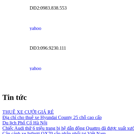
DĐ2:0983.838.553
DĐ3:096.9230.111
Tin tức
THUÊ XE CƯỚI GIÁ RẺ
Địa chỉ cho thuê xe Hyundai County 25 chỗ cao cấp
Du lịch Phố Cổ Hà Nội
Chiếc Audi thứ 6 triệu trang bị hệ dẫn động Quattro đã được xuất xư
Cận cảnh xe Infiniti QX70 sắp phân phối tại Việt Nam