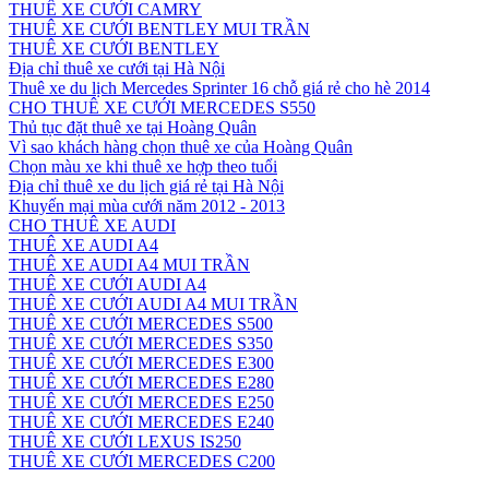
THUÊ XE CƯỚI CAMRY
THUÊ XE CƯỚI BENTLEY MUI TRẦN
THUÊ XE CƯỚI BENTLEY
Địa chỉ thuê xe cưới tại Hà Nội
Thuê xe du lịch Mercedes Sprinter 16 chỗ giá rẻ cho hè 2014
CHO THUÊ XE CƯỚI MERCEDES S550
Thủ tục đặt thuê xe tại Hoàng Quân
Vì sao khách hàng chọn thuê xe của Hoàng Quân
Chọn màu xe khi thuê xe hợp theo tuổi
Địa chỉ thuê xe du lịch giá rẻ tại Hà Nội
Khuyến mại mùa cưới năm 2012 - 2013
CHO THUÊ XE AUDI
THUÊ XE AUDI A4
THUÊ XE AUDI A4 MUI TRẦN
THUÊ XE CƯỚI AUDI A4
THUÊ XE CƯỚI AUDI A4 MUI TRẦN
THUÊ XE CƯỚI MERCEDES S500
THUÊ XE CƯỚI MERCEDES S350
THUÊ XE CƯỚI MERCEDES E300
THUÊ XE CƯỚI MERCEDES E280
THUÊ XE CƯỚI MERCEDES E250
THUÊ XE CƯỚI MERCEDES E240
THUÊ XE CƯỚI LEXUS IS250
THUÊ XE CƯỚI MERCEDES C200