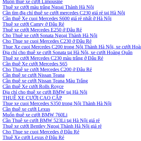
Muốn thuê xe cưới Limousine
Thuê xe cưới màu trắng Ngoại Thành Hà Nội
Cần tìm địa chỉ thuê xe cưới mercedes C230 giá rẻ tại Hà Nội
Cần thuê Xe cuoi Mercedes S600 giá rẻ nhất ở Hà Nội
Thuê xe cưới Camry ở Đâu Rẻ
Thuê xe cưới Mercedes E250 ở Đâu Rẻ
Cho Thuê xe cưới Sonata Ngoại Thành Hà Nội
Cho Thue xe cuoi Mercedes C230 ở Đâu Rẻ
Thue Xe cuoi Mercedes C200 trong Nội Thành Hà Nội, xe cưới Ho
Địa chỉ cho thuê xe cưới Sonata tại Hà Nội, xe cưới Hoàng Quân
Thuê xe cưới Mercedes C230 màu trắng ở Đâu Rẻ
Cần thuê Xe cưới Mercedes S65
Cho Thuê xe cưới Mercedes C200 ở Đâu Rẻ
Cần thuê xe cưới Nissan Teana
Cần thuê xe cưới Nissan Teana Màu Trắng
Cần thuê Xe cưới Rolls Royce
Địa chỉ cho thuê xe cưới BMW tại Hà Nội
THUÊ XE CƯỚI CAO CẤP
Thue xe cuoi Mercedes S350 trong Nội Thành Hà Nội
Cần thuê xe cưới Lexus
Muốn thuê xe cưới BMW 760Li
Cần Thuê xe cưới BMW 523Li tại Hà Nội giá rẻ
Thuê xe cưới Bentley Ngoại Thành Hà Nội giá rẻ
Cho Thue xe cuoi Mercedes ở Đâu Rẻ
Thuê Xe cưới Lexus ở Đâu Rẻ