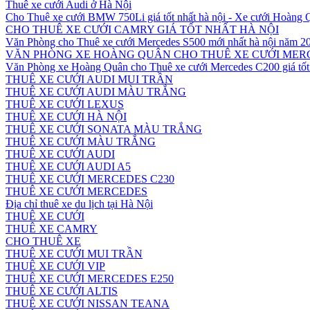
Thuê xe cưới Audi ở Hà Nội
Cho Thuê xe cưới BMW 750Li giá tốt nhất hà nội - Xe cưới Hoàng
CHO THUÊ XE CƯỚI CAMRY GIÁ TỐT NHẤT HÀ NỘI
Văn Phòng cho Thuê xe cưới Mercedes S500 mới nhất hà nội năm 2
VĂN PHÒNG XE HOÀNG QUÂN CHO THUÊ XE CƯỚI MERC
Văn Phòng xe Hoàng Quân cho Thuê xe cưới Mercedes C200 giá tốt 
THUÊ XE CƯỚI AUDI MUI TRẦN
THUÊ XE CƯỚI AUDI MÀU TRẮNG
THUÊ XE CƯỚI LEXUS
THUÊ XE CƯỚI HÀ NỘI
THUÊ XE CƯỚI SONATA MÀU TRẮNG
THUÊ XE CƯỚI MÀU TRẮNG
THUÊ XE CƯỚI AUDI
THUÊ XE CƯỚI AUDI A5
THUÊ XE CƯỚI MERCEDES C230
THUÊ XE CƯỚI MERCEDES
Địa chỉ thuê xe du lịch tại Hà Nội
THUÊ XE CƯỚI
THUÊ XE CAMRY
CHO THUÊ XE
THUÊ XE CƯỚI MUI TRẦN
THUÊ XE CƯỚI VIP
THUÊ XE CƯỚI MERCEDES E250
THUÊ XE CƯỚI ALTIS
THUÊ XE CƯỚI NISSAN TEANA