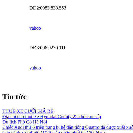
DĐ2:0983.838.553
DĐ3:096.9230.111
Tin tức
THUÊ XE CƯỚI GIÁ RẺ
Địa chỉ cho thuê xe Hyundai County 25 chỗ cao cấp
Du lịch Phố Cổ Hà Nội
Chiếc Audi thứ 6 triệu trang bị hệ dẫn động Quattro đã được xuất xư
Cận cảnh xe Infiniti QX70 sắp phân phối tại Việt Nam