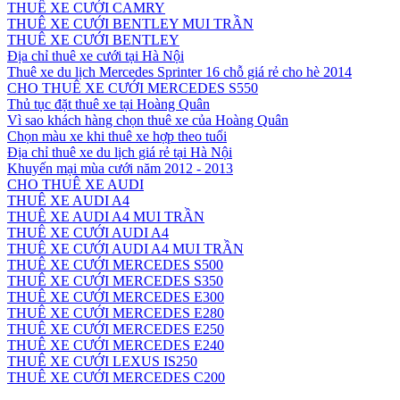
THUÊ XE CƯỚI CAMRY
THUÊ XE CƯỚI BENTLEY MUI TRẦN
THUÊ XE CƯỚI BENTLEY
Địa chỉ thuê xe cưới tại Hà Nội
Thuê xe du lịch Mercedes Sprinter 16 chỗ giá rẻ cho hè 2014
CHO THUÊ XE CƯỚI MERCEDES S550
Thủ tục đặt thuê xe tại Hoàng Quân
Vì sao khách hàng chọn thuê xe của Hoàng Quân
Chọn màu xe khi thuê xe hợp theo tuổi
Địa chỉ thuê xe du lịch giá rẻ tại Hà Nội
Khuyến mại mùa cưới năm 2012 - 2013
CHO THUÊ XE AUDI
THUÊ XE AUDI A4
THUÊ XE AUDI A4 MUI TRẦN
THUÊ XE CƯỚI AUDI A4
THUÊ XE CƯỚI AUDI A4 MUI TRẦN
THUÊ XE CƯỚI MERCEDES S500
THUÊ XE CƯỚI MERCEDES S350
THUÊ XE CƯỚI MERCEDES E300
THUÊ XE CƯỚI MERCEDES E280
THUÊ XE CƯỚI MERCEDES E250
THUÊ XE CƯỚI MERCEDES E240
THUÊ XE CƯỚI LEXUS IS250
THUÊ XE CƯỚI MERCEDES C200