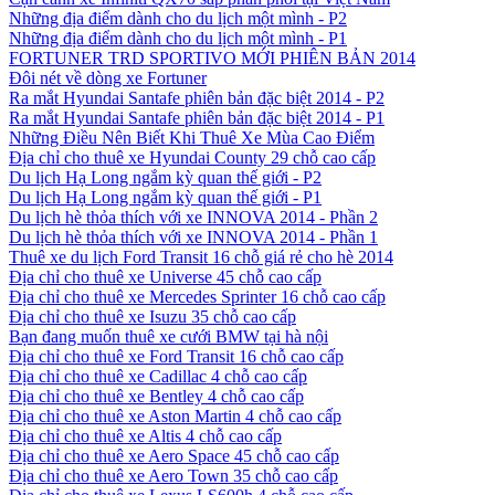
Những địa điểm dành cho du lịch một mình - P2
Những địa điểm dành cho du lịch một mình - P1
FORTUNER TRD SPORTIVO MỚI PHIÊN BẢN 2014
Đôi nét về dòng xe Fortuner
Ra mắt Hyundai Santafe phiên bản đặc biệt 2014 - P2
Ra mắt Hyundai Santafe phiên bản đặc biệt 2014 - P1
Những Điều Nên Biết Khi Thuê Xe Mùa Cao Điểm
Địa chỉ cho thuê xe Hyundai County 29 chỗ cao cấp
Du lịch Hạ Long ngắm kỳ quan thế giới - P2
Du lịch Hạ Long ngắm kỳ quan thế giới - P1
Du lịch hè thỏa thích với xe INNOVA 2014 - Phần 2
Du lịch hè thỏa thích với xe INNOVA 2014 - Phần 1
Thuê xe du lịch Ford Transit 16 chỗ giá rẻ cho hè 2014
Địa chỉ cho thuê xe Universe 45 chỗ cao cấp
Địa chỉ cho thuê xe Mercedes Sprinter 16 chỗ cao cấp
Địa chỉ cho thuê xe Isuzu 35 chỗ cao cấp
Bạn đang muốn thuê xe cưới BMW tại hà nội
Địa chỉ cho thuê xe Ford Transit 16 chỗ cao cấp
Địa chỉ cho thuê xe Cadillac 4 chỗ cao cấp
Địa chỉ cho thuê xe Bentley 4 chỗ cao cấp
Địa chỉ cho thuê xe Aston Martin 4 chỗ cao cấp
Địa chỉ cho thuê xe Altis 4 chỗ cao cấp
Địa chỉ cho thuê xe Aero Space 45 chỗ cao cấp
Địa chỉ cho thuê xe Aero Town 35 chỗ cao cấp