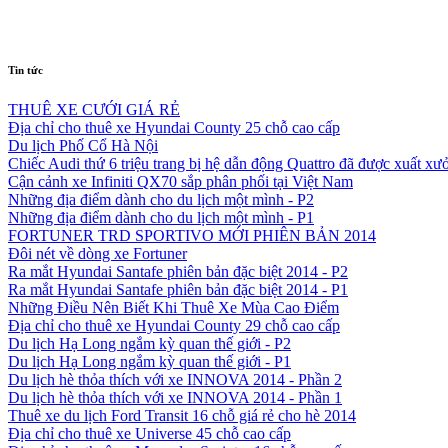
Tin tức
THUÊ XE CƯỚI GIÁ RẺ
Địa chỉ cho thuê xe Hyundai County 25 chỗ cao cấp
Du lịch Phố Cổ Hà Nội
Chiếc Audi thứ 6 triệu trang bị hệ dẫn động Quattro đã được xuất xư
Cận cảnh xe Infiniti QX70 sắp phân phối tại Việt Nam
Những địa điểm dành cho du lịch một mình - P2
Những địa điểm dành cho du lịch một mình - P1
FORTUNER TRD SPORTIVO MỚI PHIÊN BẢN 2014
Đôi nét về dòng xe Fortuner
Ra mắt Hyundai Santafe phiên bản đặc biệt 2014 - P2
Ra mắt Hyundai Santafe phiên bản đặc biệt 2014 - P1
Những Điều Nên Biết Khi Thuê Xe Mùa Cao Điểm
Địa chỉ cho thuê xe Hyundai County 29 chỗ cao cấp
Du lịch Hạ Long ngắm kỳ quan thế giới - P2
Du lịch Hạ Long ngắm kỳ quan thế giới - P1
Du lịch hè thỏa thích với xe INNOVA 2014 - Phần 2
Du lịch hè thỏa thích với xe INNOVA 2014 - Phần 1
Thuê xe du lịch Ford Transit 16 chỗ giá rẻ cho hè 2014
Địa chỉ cho thuê xe Universe 45 chỗ cao cấp