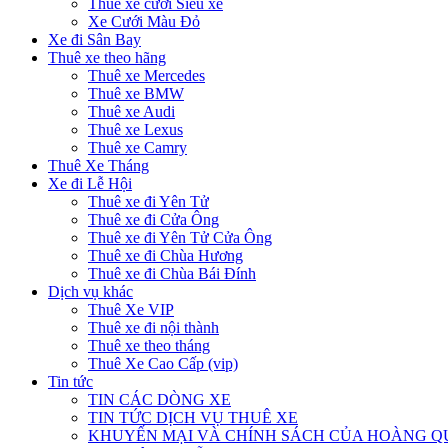
Thuê xe cưới Siêu xe
Xe Cưới Màu Đỏ
Xe đi Sân Bay
Thuê xe theo hãng
Thuê xe Mercedes
Thuê xe BMW
Thuê xe Audi
Thuê xe Lexus
Thuê xe Camry
Thuê Xe Tháng
Xe đi Lễ Hội
Thuê xe đi Yên Tử
Thuê xe đi Cửa Ông
Thuê xe đi Yên Tử Cửa Ông
Thuê xe đi Chùa Hương
Thuê xe đi Chùa Bái Đính
Dịch vụ khác
Thuê Xe VIP
Thuê xe đi nội thành
Thuê xe theo tháng
Thuê Xe Cao Cấp (vip)
Tin tức
TIN CÁC DÒNG XE
TIN TỨC DỊCH VỤ THUÊ XE
KHUYẾN MẠI VÀ CHÍNH SÁCH CỦA HOÀNG 