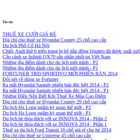
Tin tức
THUÊ XE CƯỚI GIÁ RẺ
Địa chỉ cho thuê xe Hyundai County 25 chỗ cao cấp
Du lịch Phố Cổ Hà Nội
Chiếc Audi thứ 6 triệu trang bị hệ dẫn động Quattro đã được xuất xư
Cận cảnh xe Infiniti QX70 sắp phân phối tại Việt Nam
Những địa điểm dành cho du lịch một mình - P2
Những địa điểm dành cho du lịch một mình - P1
FORTUNER TRD SPORTIVO MỚI PHIÊN BẢN 2014
Đôi nét về dòng xe Fortuner
Ra mắt Hyundai Santafe phiên bản đặc biệt 2014 - P2
Ra mắt Hyundai Santafe phiên bản đặc biệt 2014 - P1
Những Điều Nên Biết Khi Thuê Xe Mùa Cao Điểm
Địa chỉ cho thuê xe Hyundai County 29 chỗ cao cấp
Du lịch Hạ Long ngắm kỳ quan thế giới - P2
Du lịch Hạ Long ngắm kỳ quan thế giới - P1
Du lịch hè thỏa thích với xe INNOVA 2014 - Phần 2
Du lịch hè thỏa thích với xe INNOVA 2014 - Phần 1
Thuê xe du lịch Ford Transit 16 chỗ giá rẻ cho hè 2014
Địa chỉ cho thuê xe Universe 45 chỗ cao cấp