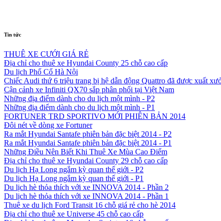
Tin tức
THUÊ XE CƯỚI GIÁ RẺ
Địa chỉ cho thuê xe Hyundai County 25 chỗ cao cấp
Du lịch Phố Cổ Hà Nội
Chiếc Audi thứ 6 triệu trang bị hệ dẫn động Quattro đã được xuất xư
Cận cảnh xe Infiniti QX70 sắp phân phối tại Việt Nam
Những địa điểm dành cho du lịch một mình - P2
Những địa điểm dành cho du lịch một mình - P1
FORTUNER TRD SPORTIVO MỚI PHIÊN BẢN 2014
Đôi nét về dòng xe Fortuner
Ra mắt Hyundai Santafe phiên bản đặc biệt 2014 - P2
Ra mắt Hyundai Santafe phiên bản đặc biệt 2014 - P1
Những Điều Nên Biết Khi Thuê Xe Mùa Cao Điểm
Địa chỉ cho thuê xe Hyundai County 29 chỗ cao cấp
Du lịch Hạ Long ngắm kỳ quan thế giới - P2
Du lịch Hạ Long ngắm kỳ quan thế giới - P1
Du lịch hè thỏa thích với xe INNOVA 2014 - Phần 2
Du lịch hè thỏa thích với xe INNOVA 2014 - Phần 1
Thuê xe du lịch Ford Transit 16 chỗ giá rẻ cho hè 2014
Địa chỉ cho thuê xe Universe 45 chỗ cao cấp