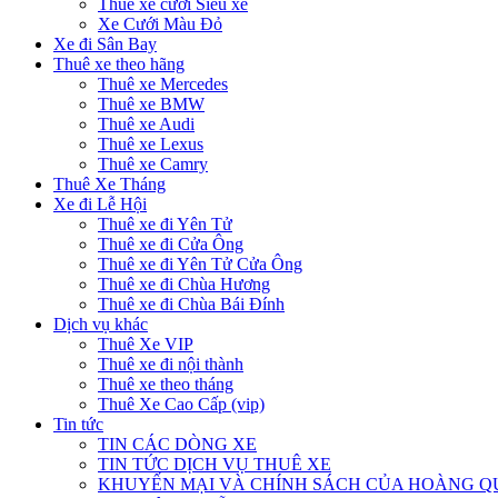
Thuê xe cưới Siêu xe
Xe Cưới Màu Đỏ
Xe đi Sân Bay
Thuê xe theo hãng
Thuê xe Mercedes
Thuê xe BMW
Thuê xe Audi
Thuê xe Lexus
Thuê xe Camry
Thuê Xe Tháng
Xe đi Lễ Hội
Thuê xe đi Yên Tử
Thuê xe đi Cửa Ông
Thuê xe đi Yên Tử Cửa Ông
Thuê xe đi Chùa Hương
Thuê xe đi Chùa Bái Đính
Dịch vụ khác
Thuê Xe VIP
Thuê xe đi nội thành
Thuê xe theo tháng
Thuê Xe Cao Cấp (vip)
Tin tức
TIN CÁC DÒNG XE
TIN TỨC DỊCH VỤ THUÊ XE
KHUYẾN MẠI VÀ CHÍNH SÁCH CỦA HOÀNG 