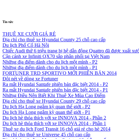
Tin tức
THUÊ XE CƯỚI GIÁ RẺ
Địa chỉ cho thuê xe Hyundai County 25 chỗ cao cấp
Du lịch Phố Cổ Hà Nội
Chiếc Audi thứ 6 triệu trang bị hệ dẫn động Quattro đã được xuất xư
Cận cảnh xe Infiniti QX70 sắp phân phối tại Việt Nam
Những địa điểm dành cho du lịch một mình - P2
Những địa điểm dành cho du lịch một mình - P1
FORTUNER TRD SPORTIVO MỚI PHIÊN BẢN 2014
Đôi nét về dòng xe Fortuner
Ra mắt Hyundai Santafe phiên bản đặc biệt 2014 - P2
Ra mắt Hyundai Santafe phiên bản đặc biệt 2014 - P1
Những Điều Nên Biết Khi Thuê Xe Mùa Cao Điểm
Địa chỉ cho thuê xe Hyundai County 29 chỗ cao cấp
Du lịch Hạ Long ngắm kỳ quan thế giới - P2
Du lịch Hạ Long ngắm kỳ quan thế giới - P1
Du lịch hè thỏa thích với xe INNOVA 2014 - Phần 2
Du lịch hè thỏa thích với xe INNOVA 2014 - Phần 1
Thuê xe du lịch Ford Transit 16 chỗ giá rẻ cho hè 2014
Địa chỉ cho thuê xe Universe 45 chỗ cao cấp