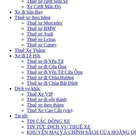
Thuê xe cưới Siêu xe
Xe Cưới Màu Đỏ
Xe đi Sân Bay
Thuê xe theo hãng
Thuê xe Mercedes
Thuê xe BMW
Thuê xe Audi
Thuê xe Lexus
Thuê xe Camry
Thuê Xe Tháng
Xe đi Lễ Hội
Thuê xe đi Yên Tử
Thuê xe đi Cửa Ông
Thuê xe đi Yên Tử Cửa Ông
Thuê xe đi Chùa Hương
Thuê xe đi Chùa Bái Đính
Dịch vụ khác
Thuê Xe VIP
Thuê xe đi nội thành
Thuê xe theo tháng
Thuê Xe Cao Cấp (vip)
Tin tức
TIN CÁC DÒNG XE
TIN TỨC DỊCH VỤ THUÊ XE
KHUYẾN MẠI VÀ CHÍNH SÁCH CỦA HOÀNG 