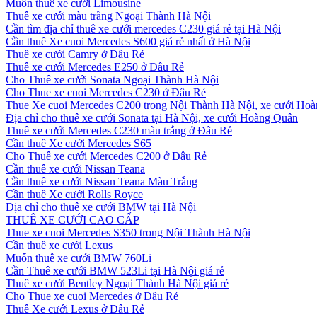
Muốn thuê xe cưới Limousine
Thuê xe cưới màu trắng Ngoại Thành Hà Nội
Cần tìm địa chỉ thuê xe cưới mercedes C230 giá rẻ tại Hà Nội
Cần thuê Xe cuoi Mercedes S600 giá rẻ nhất ở Hà Nội
Thuê xe cưới Camry ở Đâu Rẻ
Thuê xe cưới Mercedes E250 ở Đâu Rẻ
Cho Thuê xe cưới Sonata Ngoại Thành Hà Nội
Cho Thue xe cuoi Mercedes C230 ở Đâu Rẻ
Thue Xe cuoi Mercedes C200 trong Nội Thành Hà Nội, xe cưới Ho
Địa chỉ cho thuê xe cưới Sonata tại Hà Nội, xe cưới Hoàng Quân
Thuê xe cưới Mercedes C230 màu trắng ở Đâu Rẻ
Cần thuê Xe cưới Mercedes S65
Cho Thuê xe cưới Mercedes C200 ở Đâu Rẻ
Cần thuê xe cưới Nissan Teana
Cần thuê xe cưới Nissan Teana Màu Trắng
Cần thuê Xe cưới Rolls Royce
Địa chỉ cho thuê xe cưới BMW tại Hà Nội
THUÊ XE CƯỚI CAO CẤP
Thue xe cuoi Mercedes S350 trong Nội Thành Hà Nội
Cần thuê xe cưới Lexus
Muốn thuê xe cưới BMW 760Li
Cần Thuê xe cưới BMW 523Li tại Hà Nội giá rẻ
Thuê xe cưới Bentley Ngoại Thành Hà Nội giá rẻ
Cho Thue xe cuoi Mercedes ở Đâu Rẻ
Thuê Xe cưới Lexus ở Đâu Rẻ