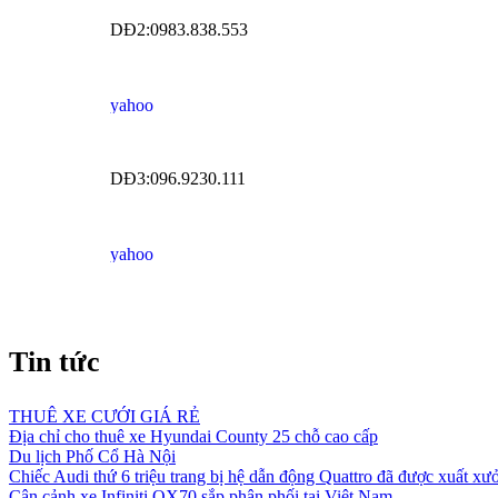
DĐ2:0983.838.553
DĐ3:096.9230.111
Tin tức
THUÊ XE CƯỚI GIÁ RẺ
Địa chỉ cho thuê xe Hyundai County 25 chỗ cao cấp
Du lịch Phố Cổ Hà Nội
Chiếc Audi thứ 6 triệu trang bị hệ dẫn động Quattro đã được xuất xư
Cận cảnh xe Infiniti QX70 sắp phân phối tại Việt Nam