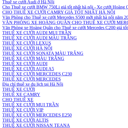
Thuê xe cưới Audi ở Hà Nội
Cho Thuê xe cưới BMW 750Li giá tốt nhất hà nội - Xe cưới Hoàng
CHO THUÊ XE CƯỚI CAMRY GIÁ TỐT NHẤT HÀ NỘI
Văn Phòng cho Thuê xe cưới Mercedes S500 mới nhất hà nội năm 2
VĂN PHÒNG XE HOÀNG QUÂN CHO THUÊ XE CƯỚI MERC
Văn Phòng xe Hoàng Quân cho Thuê xe cưới Mercedes C200 giá tốt 
THUÊ XE CƯỚI AUDI MUI TRẦN
THUÊ XE CƯỚI AUDI MÀU TRẮNG
THUÊ XE CƯỚI LEXUS
THUÊ XE CƯỚI HÀ NỘI
THUÊ XE CƯỚI SONATA MÀU TRẮNG
THUÊ XE CƯỚI MÀU TRẮNG
THUÊ XE CƯỚI AUDI
THUÊ XE CƯỚI AUDI A5
THUÊ XE CƯỚI MERCEDES C230
THUÊ XE CƯỚI MERCEDES
Địa chỉ thuê xe du lịch tại Hà Nội
THUÊ XE CƯỚI
THUÊ XE CAMRY
CHO THUÊ XE
THUÊ XE CƯỚI MUI TRẦN
THUÊ XE CƯỚI VIP
THUÊ XE CƯỚI MERCEDES E250
THUÊ XE CƯỚI ALTIS
THUÊ XE CƯỚI NISSAN TEANA