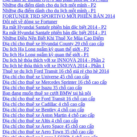
Những địa điểm dành cho du lịch một mình - P2
Những địa điểm dành cho du lịch một mình - P1
FORTUNER TRD SPORTIVO MỚI PHIÊN BẢN 2014
Đôi nét về dòng xe Fortuner
Ra mắt Hyundai Santafe phiên bản đặc biệt 2014 - P2
Ra mắt Hyundai Santafe phiên bản đặc biệt 2014 - P1
Những Điều Nên Biết Khi Thuê Xe Mùa Cao Điểm
Địa chỉ cho thuê xe Hyundai County 29 chỗ cao cấp
Du lịch Hạ Long ngắm kỳ quan thế giới - P2
Du lịch Hạ Long ngắm kỳ quan thế giới - P1
Du lịch hè thỏa thích với xe INNOVA 2014 - Phần 2
Du lịch hè thỏa thích với xe INNOVA 2014 - Phần 1
Thuê xe du lịch Ford Transit 16 chỗ giá rẻ cho hè 2014
Địa chỉ cho thuê xe Universe 45 chỗ cao cấp
Địa chỉ cho thuê xe Mercedes Sprinter 16 chỗ cao cấp
Địa chỉ cho thuê xe Isuzu 35 chỗ cao cấp
Bạn đang muốn thuê xe cưới BMW tại hà nội
Địa chỉ cho thuê xe Ford Transit 16 chỗ cao cấp
Địa chỉ cho thuê xe Cadillac 4 chỗ cao cấp
Địa chỉ cho thuê xe Bentley 4 chỗ cao cấp
Địa chỉ cho thuê xe Aston Martin 4 chỗ cao cấp
Địa chỉ cho thuê xe Altis 4 chỗ cao cấp
Địa chỉ cho thuê xe Aero Space 45 chỗ cao cấp
Địa chỉ cho thuê xe Aero Town 35 chỗ cao cấp