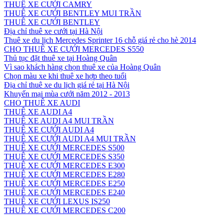
THUÊ XE CƯỚI CAMRY
THUÊ XE CƯỚI BENTLEY MUI TRẦN
THUÊ XE CƯỚI BENTLEY
Địa chỉ thuê xe cưới tại Hà Nội
Thuê xe du lịch Mercedes Sprinter 16 chỗ giá rẻ cho hè 2014
CHO THUÊ XE CƯỚI MERCEDES S550
Thủ tục đặt thuê xe tại Hoàng Quân
Vì sao khách hàng chọn thuê xe của Hoàng Quân
Chọn màu xe khi thuê xe hợp theo tuổi
Địa chỉ thuê xe du lịch giá rẻ tại Hà Nội
Khuyến mại mùa cưới năm 2012 - 2013
CHO THUÊ XE AUDI
THUÊ XE AUDI A4
THUÊ XE AUDI A4 MUI TRẦN
THUÊ XE CƯỚI AUDI A4
THUÊ XE CƯỚI AUDI A4 MUI TRẦN
THUÊ XE CƯỚI MERCEDES S500
THUÊ XE CƯỚI MERCEDES S350
THUÊ XE CƯỚI MERCEDES E300
THUÊ XE CƯỚI MERCEDES E280
THUÊ XE CƯỚI MERCEDES E250
THUÊ XE CƯỚI MERCEDES E240
THUÊ XE CƯỚI LEXUS IS250
THUÊ XE CƯỚI MERCEDES C200