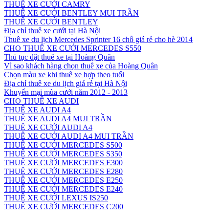
THUÊ XE CƯỚI CAMRY
THUÊ XE CƯỚI BENTLEY MUI TRẦN
THUÊ XE CƯỚI BENTLEY
Địa chỉ thuê xe cưới tại Hà Nội
Thuê xe du lịch Mercedes Sprinter 16 chỗ giá rẻ cho hè 2014
CHO THUÊ XE CƯỚI MERCEDES S550
Thủ tục đặt thuê xe tại Hoàng Quân
Vì sao khách hàng chọn thuê xe của Hoàng Quân
Chọn màu xe khi thuê xe hợp theo tuổi
Địa chỉ thuê xe du lịch giá rẻ tại Hà Nội
Khuyến mại mùa cưới năm 2012 - 2013
CHO THUÊ XE AUDI
THUÊ XE AUDI A4
THUÊ XE AUDI A4 MUI TRẦN
THUÊ XE CƯỚI AUDI A4
THUÊ XE CƯỚI AUDI A4 MUI TRẦN
THUÊ XE CƯỚI MERCEDES S500
THUÊ XE CƯỚI MERCEDES S350
THUÊ XE CƯỚI MERCEDES E300
THUÊ XE CƯỚI MERCEDES E280
THUÊ XE CƯỚI MERCEDES E250
THUÊ XE CƯỚI MERCEDES E240
THUÊ XE CƯỚI LEXUS IS250
THUÊ XE CƯỚI MERCEDES C200