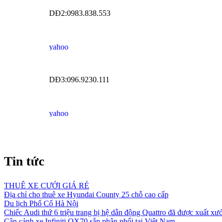
DĐ2:0983.838.553
DĐ3:096.9230.111
Tin tức
THUÊ XE CƯỚI GIÁ RẺ
Địa chỉ cho thuê xe Hyundai County 25 chỗ cao cấp
Du lịch Phố Cổ Hà Nội
Chiếc Audi thứ 6 triệu trang bị hệ dẫn động Quattro đã được xuất xư
Cận cảnh xe Infiniti QX70 sắp phân phối tại Việt Nam