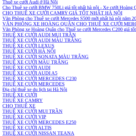
Thuê xe cưới Audi ở Hà Nội
Cho Thuê xe cưới BMW 750Li giá tốt nhất hà nội - Xe cưới Hoàng
CHO THUÊ XE CƯỚI CAMRY GIÁ TỐT NHẤT HÀ NỘI
Văn Phòng cho Thuê xe cưới Mercedes S500 mới nhất hà nội năm 2
VĂN PHÒNG XE HOÀNG QUÂN CHO THUÊ XE CƯỚI MERC
Văn Phòng xe Hoàng Quân cho Thuê xe cưới Mercedes C200 giá tốt 
THUÊ XE CƯỚI AUDI MUI TRẦN
THUÊ XE CƯỚI AUDI MÀU TRẮNG
THUÊ XE CƯỚI LEXUS
THUÊ XE CƯỚI HÀ NỘI
THUÊ XE CƯỚI SONATA MÀU TRẮNG
THUÊ XE CƯỚI MÀU TRẮNG
THUÊ XE CƯỚI AUDI
THUÊ XE CƯỚI AUDI A5
THUÊ XE CƯỚI MERCEDES C230
THUÊ XE CƯỚI MERCEDES
Địa chỉ thuê xe du lịch tại Hà Nội
THUÊ XE CƯỚI
THUÊ XE CAMRY
CHO THUÊ XE
THUÊ XE CƯỚI MUI TRẦN
THUÊ XE CƯỚI VIP
THUÊ XE CƯỚI MERCEDES E250
THUÊ XE CƯỚI ALTIS
THUÊ XE CƯỚI NISSAN TEANA