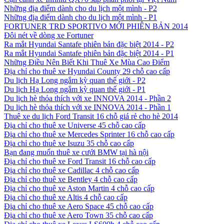
Những địa điểm dành cho du lịch một mình - P2
Những địa điểm dành cho du lịch một mình - P1
FORTUNER TRD SPORTIVO MỚI PHIÊN BẢN 2014
Đôi nét về dòng xe Fortuner
Ra mắt Hyundai Santafe phiên bản đặc biệt 2014 - P2
Ra mắt Hyundai Santafe phiên bản đặc biệt 2014 - P1
Những Điều Nên Biết Khi Thuê Xe Mùa Cao Điểm
Địa chỉ cho thuê xe Hyundai County 29 chỗ cao cấp
Du lịch Hạ Long ngắm kỳ quan thế giới - P2
Du lịch Hạ Long ngắm kỳ quan thế giới - P1
Du lịch hè thỏa thích với xe INNOVA 2014 - Phần 2
Du lịch hè thỏa thích với xe INNOVA 2014 - Phần 1
Thuê xe du lịch Ford Transit 16 chỗ giá rẻ cho hè 2014
Địa chỉ cho thuê xe Universe 45 chỗ cao cấp
Địa chỉ cho thuê xe Mercedes Sprinter 16 chỗ cao cấp
Địa chỉ cho thuê xe Isuzu 35 chỗ cao cấp
Bạn đang muốn thuê xe cưới BMW tại hà nội
Địa chỉ cho thuê xe Ford Transit 16 chỗ cao cấp
Địa chỉ cho thuê xe Cadillac 4 chỗ cao cấp
Địa chỉ cho thuê xe Bentley 4 chỗ cao cấp
Địa chỉ cho thuê xe Aston Martin 4 chỗ cao cấp
Địa chỉ cho thuê xe Altis 4 chỗ cao cấp
Địa chỉ cho thuê xe Aero Space 45 chỗ cao cấp
Địa chỉ cho thuê xe Aero Town 35 chỗ cao cấp