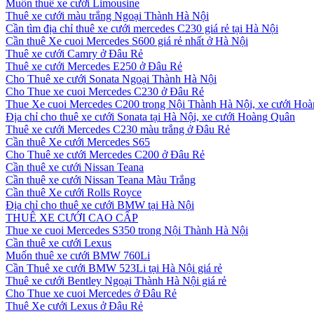
Muốn thuê xe cưới Limousine
Thuê xe cưới màu trắng Ngoại Thành Hà Nội
Cần tìm địa chỉ thuê xe cưới mercedes C230 giá rẻ tại Hà Nội
Cần thuê Xe cuoi Mercedes S600 giá rẻ nhất ở Hà Nội
Thuê xe cưới Camry ở Đâu Rẻ
Thuê xe cưới Mercedes E250 ở Đâu Rẻ
Cho Thuê xe cưới Sonata Ngoại Thành Hà Nội
Cho Thue xe cuoi Mercedes C230 ở Đâu Rẻ
Thue Xe cuoi Mercedes C200 trong Nội Thành Hà Nội, xe cưới Ho
Địa chỉ cho thuê xe cưới Sonata tại Hà Nội, xe cưới Hoàng Quân
Thuê xe cưới Mercedes C230 màu trắng ở Đâu Rẻ
Cần thuê Xe cưới Mercedes S65
Cho Thuê xe cưới Mercedes C200 ở Đâu Rẻ
Cần thuê xe cưới Nissan Teana
Cần thuê xe cưới Nissan Teana Màu Trắng
Cần thuê Xe cưới Rolls Royce
Địa chỉ cho thuê xe cưới BMW tại Hà Nội
THUÊ XE CƯỚI CAO CẤP
Thue xe cuoi Mercedes S350 trong Nội Thành Hà Nội
Cần thuê xe cưới Lexus
Muốn thuê xe cưới BMW 760Li
Cần Thuê xe cưới BMW 523Li tại Hà Nội giá rẻ
Thuê xe cưới Bentley Ngoại Thành Hà Nội giá rẻ
Cho Thue xe cuoi Mercedes ở Đâu Rẻ
Thuê Xe cưới Lexus ở Đâu Rẻ