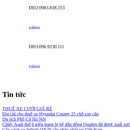
DĐ2:0983.838.553
DĐ3:096.9230.111
Tin tức
THUÊ XE CƯỚI GIÁ RẺ
Địa chỉ cho thuê xe Hyundai County 25 chỗ cao cấp
Du lịch Phố Cổ Hà Nội
Chiếc Audi thứ 6 triệu trang bị hệ dẫn động Quattro đã được xuất xư
Cận cảnh xe Infiniti QX70 sắp phân phối tại Việt Nam