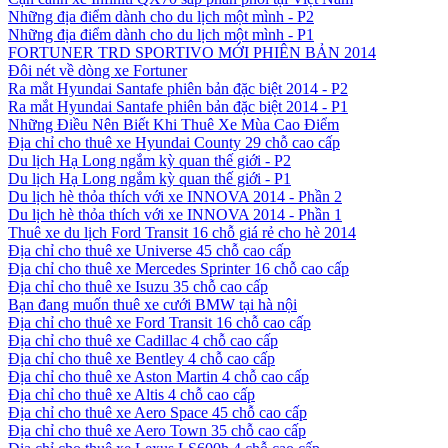
Những địa điểm dành cho du lịch một mình - P2
Những địa điểm dành cho du lịch một mình - P1
FORTUNER TRD SPORTIVO MỚI PHIÊN BẢN 2014
Đôi nét về dòng xe Fortuner
Ra mắt Hyundai Santafe phiên bản đặc biệt 2014 - P2
Ra mắt Hyundai Santafe phiên bản đặc biệt 2014 - P1
Những Điều Nên Biết Khi Thuê Xe Mùa Cao Điểm
Địa chỉ cho thuê xe Hyundai County 29 chỗ cao cấp
Du lịch Hạ Long ngắm kỳ quan thế giới - P2
Du lịch Hạ Long ngắm kỳ quan thế giới - P1
Du lịch hè thỏa thích với xe INNOVA 2014 - Phần 2
Du lịch hè thỏa thích với xe INNOVA 2014 - Phần 1
Thuê xe du lịch Ford Transit 16 chỗ giá rẻ cho hè 2014
Địa chỉ cho thuê xe Universe 45 chỗ cao cấp
Địa chỉ cho thuê xe Mercedes Sprinter 16 chỗ cao cấp
Địa chỉ cho thuê xe Isuzu 35 chỗ cao cấp
Bạn đang muốn thuê xe cưới BMW tại hà nội
Địa chỉ cho thuê xe Ford Transit 16 chỗ cao cấp
Địa chỉ cho thuê xe Cadillac 4 chỗ cao cấp
Địa chỉ cho thuê xe Bentley 4 chỗ cao cấp
Địa chỉ cho thuê xe Aston Martin 4 chỗ cao cấp
Địa chỉ cho thuê xe Altis 4 chỗ cao cấp
Địa chỉ cho thuê xe Aero Space 45 chỗ cao cấp
Địa chỉ cho thuê xe Aero Town 35 chỗ cao cấp