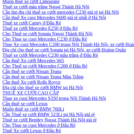
Muốn thuê xe cưới Limousine
Thuê xe cưới màu trắng Ngoại Thành Hà Nội
Cần tìm địa chỉ thuê xe cưới mercedes C230 giá rẻ tại Hà Nội
Cần thuê Xe cuoi Mercedes S600 giá rẻ nhất ở Hà Nội
Thuê xe cưới Camry ở Đâu Rẻ
Thuê xe cưới Mercedes E250 ở Đâu Rẻ
Cho Thuê xe cưới Sonata Ngoại Thành Hà Nội
Cho Thue xe cuoi Mercedes C230 ở Đâu Rẻ
Thue Xe cuoi Mercedes C200 trong Nội Thành Hà Nội, xe cưới Ho
Địa chỉ cho thuê xe cưới Sonata tại Hà Nội, xe cưới Hoàng Quân
Thuê xe cưới Mercedes C230 màu trắng ở Đâu Rẻ
Cần thuê Xe cưới Mercedes S65
Cho Thuê xe cưới Mercedes C200 ở Đâu Rẻ
Cần thuê xe cưới Nissan Teana
Cần thuê xe cưới Nissan Teana Màu Trắng
Cần thuê Xe cưới Rolls Royce
Địa chỉ cho thuê xe cưới BMW tại Hà Nội
THUÊ XE CƯỚI CAO CẤP
Thue xe cuoi Mercedes S350 trong Nội Thành Hà Nội
Cần thuê xe cưới Lexus
Muốn thuê xe cưới BMW 760Li
Cần Thuê xe cưới BMW 523Li tại Hà Nội giá rẻ
Thuê xe cưới Bentley Ngoại Thành Hà Nội giá rẻ
Cho Thue xe cuoi Mercedes ở Đâu Rẻ
Thuê Xe cưới Lexus ở Đâu Rẻ