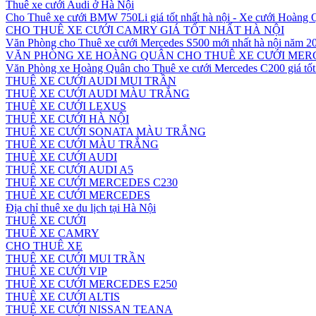
Thuê xe cưới Audi ở Hà Nội
Cho Thuê xe cưới BMW 750Li giá tốt nhất hà nội - Xe cưới Hoàng
CHO THUÊ XE CƯỚI CAMRY GIÁ TỐT NHẤT HÀ NỘI
Văn Phòng cho Thuê xe cưới Mercedes S500 mới nhất hà nội năm 2
VĂN PHÒNG XE HOÀNG QUÂN CHO THUÊ XE CƯỚI MERC
Văn Phòng xe Hoàng Quân cho Thuê xe cưới Mercedes C200 giá tốt 
THUÊ XE CƯỚI AUDI MUI TRẦN
THUÊ XE CƯỚI AUDI MÀU TRẮNG
THUÊ XE CƯỚI LEXUS
THUÊ XE CƯỚI HÀ NỘI
THUÊ XE CƯỚI SONATA MÀU TRẮNG
THUÊ XE CƯỚI MÀU TRẮNG
THUÊ XE CƯỚI AUDI
THUÊ XE CƯỚI AUDI A5
THUÊ XE CƯỚI MERCEDES C230
THUÊ XE CƯỚI MERCEDES
Địa chỉ thuê xe du lịch tại Hà Nội
THUÊ XE CƯỚI
THUÊ XE CAMRY
CHO THUÊ XE
THUÊ XE CƯỚI MUI TRẦN
THUÊ XE CƯỚI VIP
THUÊ XE CƯỚI MERCEDES E250
THUÊ XE CƯỚI ALTIS
THUÊ XE CƯỚI NISSAN TEANA