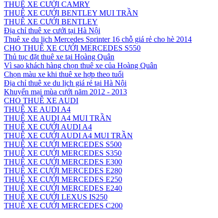
THUÊ XE CƯỚI CAMRY
THUÊ XE CƯỚI BENTLEY MUI TRẦN
THUÊ XE CƯỚI BENTLEY
Địa chỉ thuê xe cưới tại Hà Nội
Thuê xe du lịch Mercedes Sprinter 16 chỗ giá rẻ cho hè 2014
CHO THUÊ XE CƯỚI MERCEDES S550
Thủ tục đặt thuê xe tại Hoàng Quân
Vì sao khách hàng chọn thuê xe của Hoàng Quân
Chọn màu xe khi thuê xe hợp theo tuổi
Địa chỉ thuê xe du lịch giá rẻ tại Hà Nội
Khuyến mại mùa cưới năm 2012 - 2013
CHO THUÊ XE AUDI
THUÊ XE AUDI A4
THUÊ XE AUDI A4 MUI TRẦN
THUÊ XE CƯỚI AUDI A4
THUÊ XE CƯỚI AUDI A4 MUI TRẦN
THUÊ XE CƯỚI MERCEDES S500
THUÊ XE CƯỚI MERCEDES S350
THUÊ XE CƯỚI MERCEDES E300
THUÊ XE CƯỚI MERCEDES E280
THUÊ XE CƯỚI MERCEDES E250
THUÊ XE CƯỚI MERCEDES E240
THUÊ XE CƯỚI LEXUS IS250
THUÊ XE CƯỚI MERCEDES C200