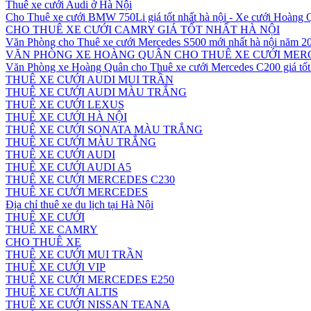
Thuê xe cưới Audi ở Hà Nội
Cho Thuê xe cưới BMW 750Li giá tốt nhất hà nội - Xe cưới Hoàng
CHO THUÊ XE CƯỚI CAMRY GIÁ TỐT NHẤT HÀ NỘI
Văn Phòng cho Thuê xe cưới Mercedes S500 mới nhất hà nội năm 2
VĂN PHÒNG XE HOÀNG QUÂN CHO THUÊ XE CƯỚI MERC
Văn Phòng xe Hoàng Quân cho Thuê xe cưới Mercedes C200 giá tốt 
THUÊ XE CƯỚI AUDI MUI TRẦN
THUÊ XE CƯỚI AUDI MÀU TRẮNG
THUÊ XE CƯỚI LEXUS
THUÊ XE CƯỚI HÀ NỘI
THUÊ XE CƯỚI SONATA MÀU TRẮNG
THUÊ XE CƯỚI MÀU TRẮNG
THUÊ XE CƯỚI AUDI
THUÊ XE CƯỚI AUDI A5
THUÊ XE CƯỚI MERCEDES C230
THUÊ XE CƯỚI MERCEDES
Địa chỉ thuê xe du lịch tại Hà Nội
THUÊ XE CƯỚI
THUÊ XE CAMRY
CHO THUÊ XE
THUÊ XE CƯỚI MUI TRẦN
THUÊ XE CƯỚI VIP
THUÊ XE CƯỚI MERCEDES E250
THUÊ XE CƯỚI ALTIS
THUÊ XE CƯỚI NISSAN TEANA