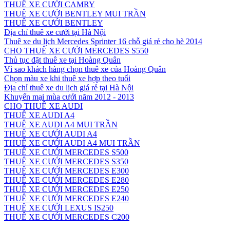
THUÊ XE CƯỚI CAMRY
THUÊ XE CƯỚI BENTLEY MUI TRẦN
THUÊ XE CƯỚI BENTLEY
Địa chỉ thuê xe cưới tại Hà Nội
Thuê xe du lịch Mercedes Sprinter 16 chỗ giá rẻ cho hè 2014
CHO THUÊ XE CƯỚI MERCEDES S550
Thủ tục đặt thuê xe tại Hoàng Quân
Vì sao khách hàng chọn thuê xe của Hoàng Quân
Chọn màu xe khi thuê xe hợp theo tuổi
Địa chỉ thuê xe du lịch giá rẻ tại Hà Nội
Khuyến mại mùa cưới năm 2012 - 2013
CHO THUÊ XE AUDI
THUÊ XE AUDI A4
THUÊ XE AUDI A4 MUI TRẦN
THUÊ XE CƯỚI AUDI A4
THUÊ XE CƯỚI AUDI A4 MUI TRẦN
THUÊ XE CƯỚI MERCEDES S500
THUÊ XE CƯỚI MERCEDES S350
THUÊ XE CƯỚI MERCEDES E300
THUÊ XE CƯỚI MERCEDES E280
THUÊ XE CƯỚI MERCEDES E250
THUÊ XE CƯỚI MERCEDES E240
THUÊ XE CƯỚI LEXUS IS250
THUÊ XE CƯỚI MERCEDES C200