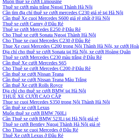
Muốn thuê xe cưới Limousine
Thuê xe cưới màu trắng Ngoại Thành Hà Nội
Cần tìm địa chỉ thuê xe cưới mercedes C230 giá rẻ tại Hà Nội
Cần thuê Xe cuoi Mercedes S600 giá rẻ nhất ở Hà Nội
Thuê xe cưới Camry ở Đâu Rẻ
Thuê xe cưới Mercedes E250 ở Đâu Rẻ
Cho Thuê xe cưới Sonata Ngoại Thành Hà Nội
Cho Thue xe cuoi Mercedes C230 ở Đâu Rẻ
Thue Xe cuoi Mercedes C200 trong Nội Thành Hà Nội, xe cưới Ho
Địa chỉ cho thuê xe cưới Sonata tại Hà Nội, xe cưới Hoàng Quân
Thuê xe cưới Mercedes C230 màu trắng ở Đâu Rẻ
Cần thuê Xe cưới Mercedes S65
Cho Thuê xe cưới Mercedes C200 ở Đâu Rẻ
Cần thuê xe cưới Nissan Teana
Cần thuê xe cưới Nissan Teana Màu Trắng
Cần thuê Xe cưới Rolls Royce
Địa chỉ cho thuê xe cưới BMW tại Hà Nội
THUÊ XE CƯỚI CAO CẤP
Thue xe cuoi Mercedes S350 trong Nội Thành Hà Nội
Cần thuê xe cưới Lexus
Muốn thuê xe cưới BMW 760Li
Cần Thuê xe cưới BMW 523Li tại Hà Nội giá rẻ
Thuê xe cưới Bentley Ngoại Thành Hà Nội giá rẻ
Cho Thue xe cuoi Mercedes ở Đâu Rẻ
Thuê Xe cưới Lexus ở Đâu Rẻ