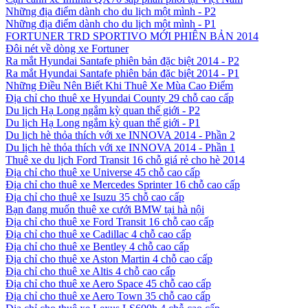
Những địa điểm dành cho du lịch một mình - P2
Những địa điểm dành cho du lịch một mình - P1
FORTUNER TRD SPORTIVO MỚI PHIÊN BẢN 2014
Đôi nét về dòng xe Fortuner
Ra mắt Hyundai Santafe phiên bản đặc biệt 2014 - P2
Ra mắt Hyundai Santafe phiên bản đặc biệt 2014 - P1
Những Điều Nên Biết Khi Thuê Xe Mùa Cao Điểm
Địa chỉ cho thuê xe Hyundai County 29 chỗ cao cấp
Du lịch Hạ Long ngắm kỳ quan thế giới - P2
Du lịch Hạ Long ngắm kỳ quan thế giới - P1
Du lịch hè thỏa thích với xe INNOVA 2014 - Phần 2
Du lịch hè thỏa thích với xe INNOVA 2014 - Phần 1
Thuê xe du lịch Ford Transit 16 chỗ giá rẻ cho hè 2014
Địa chỉ cho thuê xe Universe 45 chỗ cao cấp
Địa chỉ cho thuê xe Mercedes Sprinter 16 chỗ cao cấp
Địa chỉ cho thuê xe Isuzu 35 chỗ cao cấp
Bạn đang muốn thuê xe cưới BMW tại hà nội
Địa chỉ cho thuê xe Ford Transit 16 chỗ cao cấp
Địa chỉ cho thuê xe Cadillac 4 chỗ cao cấp
Địa chỉ cho thuê xe Bentley 4 chỗ cao cấp
Địa chỉ cho thuê xe Aston Martin 4 chỗ cao cấp
Địa chỉ cho thuê xe Altis 4 chỗ cao cấp
Địa chỉ cho thuê xe Aero Space 45 chỗ cao cấp
Địa chỉ cho thuê xe Aero Town 35 chỗ cao cấp