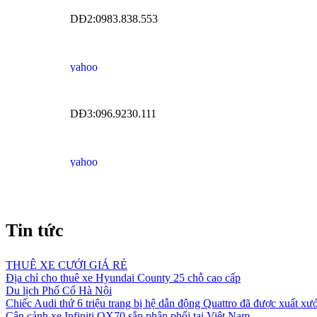
DĐ2:0983.838.553
DĐ3:096.9230.111
Tin tức
THUÊ XE CƯỚI GIÁ RẺ
Địa chỉ cho thuê xe Hyundai County 25 chỗ cao cấp
Du lịch Phố Cổ Hà Nội
Chiếc Audi thứ 6 triệu trang bị hệ dẫn động Quattro đã được xuất xư
Cận cảnh xe Infiniti QX70 sắp phân phối tại Việt Nam