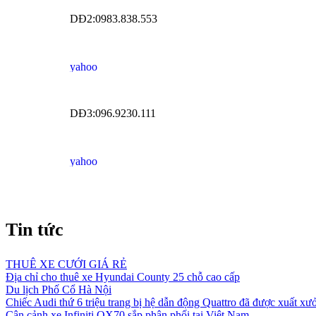
DĐ2:0983.838.553
DĐ3:096.9230.111
Tin tức
THUÊ XE CƯỚI GIÁ RẺ
Địa chỉ cho thuê xe Hyundai County 25 chỗ cao cấp
Du lịch Phố Cổ Hà Nội
Chiếc Audi thứ 6 triệu trang bị hệ dẫn động Quattro đã được xuất xư
Cận cảnh xe Infiniti QX70 sắp phân phối tại Việt Nam