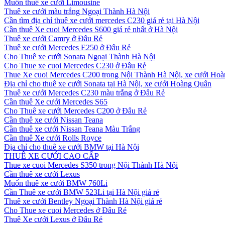
Muốn thuê xe cưới Limousine
Thuê xe cưới màu trắng Ngoại Thành Hà Nội
Cần tìm địa chỉ thuê xe cưới mercedes C230 giá rẻ tại Hà Nội
Cần thuê Xe cuoi Mercedes S600 giá rẻ nhất ở Hà Nội
Thuê xe cưới Camry ở Đâu Rẻ
Thuê xe cưới Mercedes E250 ở Đâu Rẻ
Cho Thuê xe cưới Sonata Ngoại Thành Hà Nội
Cho Thue xe cuoi Mercedes C230 ở Đâu Rẻ
Thue Xe cuoi Mercedes C200 trong Nội Thành Hà Nội, xe cưới Ho
Địa chỉ cho thuê xe cưới Sonata tại Hà Nội, xe cưới Hoàng Quân
Thuê xe cưới Mercedes C230 màu trắng ở Đâu Rẻ
Cần thuê Xe cưới Mercedes S65
Cho Thuê xe cưới Mercedes C200 ở Đâu Rẻ
Cần thuê xe cưới Nissan Teana
Cần thuê xe cưới Nissan Teana Màu Trắng
Cần thuê Xe cưới Rolls Royce
Địa chỉ cho thuê xe cưới BMW tại Hà Nội
THUÊ XE CƯỚI CAO CẤP
Thue xe cuoi Mercedes S350 trong Nội Thành Hà Nội
Cần thuê xe cưới Lexus
Muốn thuê xe cưới BMW 760Li
Cần Thuê xe cưới BMW 523Li tại Hà Nội giá rẻ
Thuê xe cưới Bentley Ngoại Thành Hà Nội giá rẻ
Cho Thue xe cuoi Mercedes ở Đâu Rẻ
Thuê Xe cưới Lexus ở Đâu Rẻ