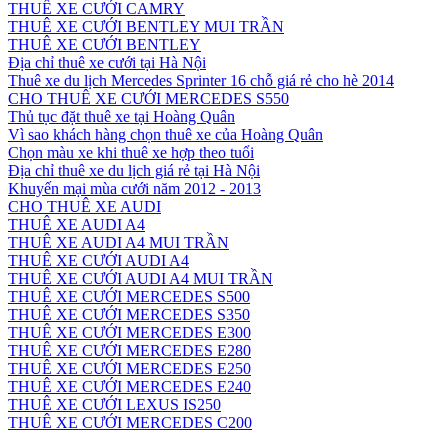
THUÊ XE CƯỚI CAMRY
THUÊ XE CƯỚI BENTLEY MUI TRẦN
THUÊ XE CƯỚI BENTLEY
Địa chỉ thuê xe cưới tại Hà Nội
Thuê xe du lịch Mercedes Sprinter 16 chỗ giá rẻ cho hè 2014
CHO THUÊ XE CƯỚI MERCEDES S550
Thủ tục đặt thuê xe tại Hoàng Quân
Vì sao khách hàng chọn thuê xe của Hoàng Quân
Chọn màu xe khi thuê xe hợp theo tuổi
Địa chỉ thuê xe du lịch giá rẻ tại Hà Nội
Khuyến mại mùa cưới năm 2012 - 2013
CHO THUÊ XE AUDI
THUÊ XE AUDI A4
THUÊ XE AUDI A4 MUI TRẦN
THUÊ XE CƯỚI AUDI A4
THUÊ XE CƯỚI AUDI A4 MUI TRẦN
THUÊ XE CƯỚI MERCEDES S500
THUÊ XE CƯỚI MERCEDES S350
THUÊ XE CƯỚI MERCEDES E300
THUÊ XE CƯỚI MERCEDES E280
THUÊ XE CƯỚI MERCEDES E250
THUÊ XE CƯỚI MERCEDES E240
THUÊ XE CƯỚI LEXUS IS250
THUÊ XE CƯỚI MERCEDES C200