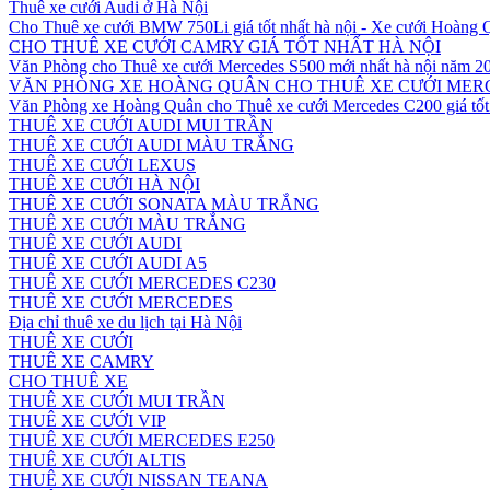
Thuê xe cưới Audi ở Hà Nội
Cho Thuê xe cưới BMW 750Li giá tốt nhất hà nội - Xe cưới Hoàng
CHO THUÊ XE CƯỚI CAMRY GIÁ TỐT NHẤT HÀ NỘI
Văn Phòng cho Thuê xe cưới Mercedes S500 mới nhất hà nội năm 2
VĂN PHÒNG XE HOÀNG QUÂN CHO THUÊ XE CƯỚI MERC
Văn Phòng xe Hoàng Quân cho Thuê xe cưới Mercedes C200 giá tốt 
THUÊ XE CƯỚI AUDI MUI TRẦN
THUÊ XE CƯỚI AUDI MÀU TRẮNG
THUÊ XE CƯỚI LEXUS
THUÊ XE CƯỚI HÀ NỘI
THUÊ XE CƯỚI SONATA MÀU TRẮNG
THUÊ XE CƯỚI MÀU TRẮNG
THUÊ XE CƯỚI AUDI
THUÊ XE CƯỚI AUDI A5
THUÊ XE CƯỚI MERCEDES C230
THUÊ XE CƯỚI MERCEDES
Địa chỉ thuê xe du lịch tại Hà Nội
THUÊ XE CƯỚI
THUÊ XE CAMRY
CHO THUÊ XE
THUÊ XE CƯỚI MUI TRẦN
THUÊ XE CƯỚI VIP
THUÊ XE CƯỚI MERCEDES E250
THUÊ XE CƯỚI ALTIS
THUÊ XE CƯỚI NISSAN TEANA