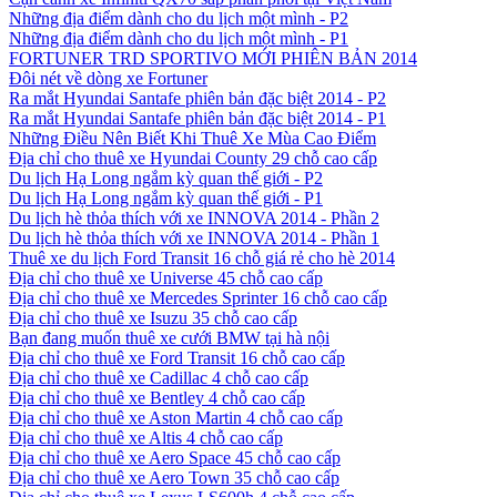
Những địa điểm dành cho du lịch một mình - P2
Những địa điểm dành cho du lịch một mình - P1
FORTUNER TRD SPORTIVO MỚI PHIÊN BẢN 2014
Đôi nét về dòng xe Fortuner
Ra mắt Hyundai Santafe phiên bản đặc biệt 2014 - P2
Ra mắt Hyundai Santafe phiên bản đặc biệt 2014 - P1
Những Điều Nên Biết Khi Thuê Xe Mùa Cao Điểm
Địa chỉ cho thuê xe Hyundai County 29 chỗ cao cấp
Du lịch Hạ Long ngắm kỳ quan thế giới - P2
Du lịch Hạ Long ngắm kỳ quan thế giới - P1
Du lịch hè thỏa thích với xe INNOVA 2014 - Phần 2
Du lịch hè thỏa thích với xe INNOVA 2014 - Phần 1
Thuê xe du lịch Ford Transit 16 chỗ giá rẻ cho hè 2014
Địa chỉ cho thuê xe Universe 45 chỗ cao cấp
Địa chỉ cho thuê xe Mercedes Sprinter 16 chỗ cao cấp
Địa chỉ cho thuê xe Isuzu 35 chỗ cao cấp
Bạn đang muốn thuê xe cưới BMW tại hà nội
Địa chỉ cho thuê xe Ford Transit 16 chỗ cao cấp
Địa chỉ cho thuê xe Cadillac 4 chỗ cao cấp
Địa chỉ cho thuê xe Bentley 4 chỗ cao cấp
Địa chỉ cho thuê xe Aston Martin 4 chỗ cao cấp
Địa chỉ cho thuê xe Altis 4 chỗ cao cấp
Địa chỉ cho thuê xe Aero Space 45 chỗ cao cấp
Địa chỉ cho thuê xe Aero Town 35 chỗ cao cấp