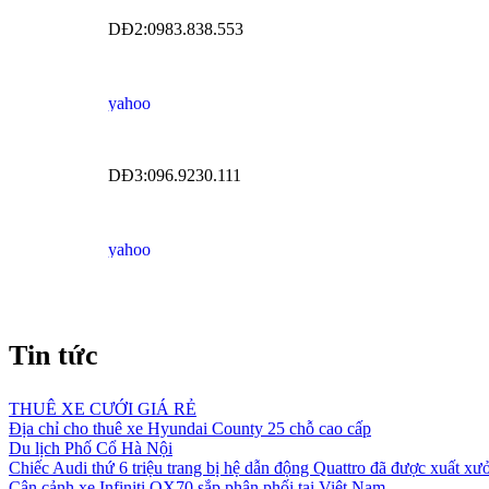
DĐ2:0983.838.553
DĐ3:096.9230.111
Tin tức
THUÊ XE CƯỚI GIÁ RẺ
Địa chỉ cho thuê xe Hyundai County 25 chỗ cao cấp
Du lịch Phố Cổ Hà Nội
Chiếc Audi thứ 6 triệu trang bị hệ dẫn động Quattro đã được xuất xư
Cận cảnh xe Infiniti QX70 sắp phân phối tại Việt Nam