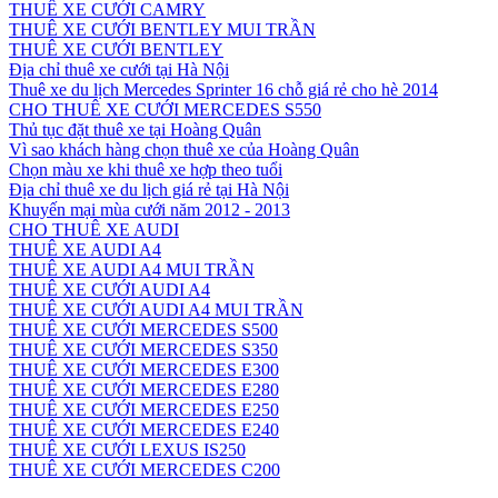
THUÊ XE CƯỚI CAMRY
THUÊ XE CƯỚI BENTLEY MUI TRẦN
THUÊ XE CƯỚI BENTLEY
Địa chỉ thuê xe cưới tại Hà Nội
Thuê xe du lịch Mercedes Sprinter 16 chỗ giá rẻ cho hè 2014
CHO THUÊ XE CƯỚI MERCEDES S550
Thủ tục đặt thuê xe tại Hoàng Quân
Vì sao khách hàng chọn thuê xe của Hoàng Quân
Chọn màu xe khi thuê xe hợp theo tuổi
Địa chỉ thuê xe du lịch giá rẻ tại Hà Nội
Khuyến mại mùa cưới năm 2012 - 2013
CHO THUÊ XE AUDI
THUÊ XE AUDI A4
THUÊ XE AUDI A4 MUI TRẦN
THUÊ XE CƯỚI AUDI A4
THUÊ XE CƯỚI AUDI A4 MUI TRẦN
THUÊ XE CƯỚI MERCEDES S500
THUÊ XE CƯỚI MERCEDES S350
THUÊ XE CƯỚI MERCEDES E300
THUÊ XE CƯỚI MERCEDES E280
THUÊ XE CƯỚI MERCEDES E250
THUÊ XE CƯỚI MERCEDES E240
THUÊ XE CƯỚI LEXUS IS250
THUÊ XE CƯỚI MERCEDES C200