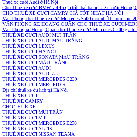
Thuê xe cưới Audi ở Hà Nội
Cho Thuê xe cưới BMW 750Li giá tốt nhất hà nội - Xe cưới Hoàng
CHO THUÊ XE CƯỚI CAMRY GIÁ TỐT NHẤT HÀ NỘI
Văn Phòng cho Thuê xe cưới Mercedes S500 mới nhất hà nội năm 2
VĂN PHÒNG XE HOÀNG QUÂN CHO THUÊ XE CƯỚI MERC
Văn Phòng xe Hoàng Quân cho Thuê xe cưới Mercedes C200 giá tốt 
THUÊ XE CƯỚI AUDI MUI TRẦN
THUÊ XE CƯỚI AUDI MÀU TRẮNG
THUÊ XE CƯỚI LEXUS
THUÊ XE CƯỚI HÀ NỘI
THUÊ XE CƯỚI SONATA MÀU TRẮNG
THUÊ XE CƯỚI MÀU TRẮNG
THUÊ XE CƯỚI AUDI
THUÊ XE CƯỚI AUDI A5
THUÊ XE CƯỚI MERCEDES C230
THUÊ XE CƯỚI MERCEDES
Địa chỉ thuê xe du lịch tại Hà Nội
THUÊ XE CƯỚI
THUÊ XE CAMRY
CHO THUÊ XE
THUÊ XE CƯỚI MUI TRẦN
THUÊ XE CƯỚI VIP
THUÊ XE CƯỚI MERCEDES E250
THUÊ XE CƯỚI ALTIS
THUÊ XE CƯỚI NISSAN TEANA