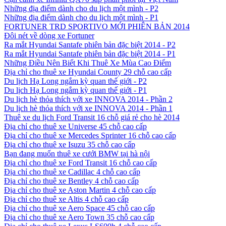
Những địa điểm dành cho du lịch một mình - P2
Những địa điểm dành cho du lịch một mình - P1
FORTUNER TRD SPORTIVO MỚI PHIÊN BẢN 2014
Đôi nét về dòng xe Fortuner
Ra mắt Hyundai Santafe phiên bản đặc biệt 2014 - P2
Ra mắt Hyundai Santafe phiên bản đặc biệt 2014 - P1
Những Điều Nên Biết Khi Thuê Xe Mùa Cao Điểm
Địa chỉ cho thuê xe Hyundai County 29 chỗ cao cấp
Du lịch Hạ Long ngắm kỳ quan thế giới - P2
Du lịch Hạ Long ngắm kỳ quan thế giới - P1
Du lịch hè thỏa thích với xe INNOVA 2014 - Phần 2
Du lịch hè thỏa thích với xe INNOVA 2014 - Phần 1
Thuê xe du lịch Ford Transit 16 chỗ giá rẻ cho hè 2014
Địa chỉ cho thuê xe Universe 45 chỗ cao cấp
Địa chỉ cho thuê xe Mercedes Sprinter 16 chỗ cao cấp
Địa chỉ cho thuê xe Isuzu 35 chỗ cao cấp
Bạn đang muốn thuê xe cưới BMW tại hà nội
Địa chỉ cho thuê xe Ford Transit 16 chỗ cao cấp
Địa chỉ cho thuê xe Cadillac 4 chỗ cao cấp
Địa chỉ cho thuê xe Bentley 4 chỗ cao cấp
Địa chỉ cho thuê xe Aston Martin 4 chỗ cao cấp
Địa chỉ cho thuê xe Altis 4 chỗ cao cấp
Địa chỉ cho thuê xe Aero Space 45 chỗ cao cấp
Địa chỉ cho thuê xe Aero Town 35 chỗ cao cấp