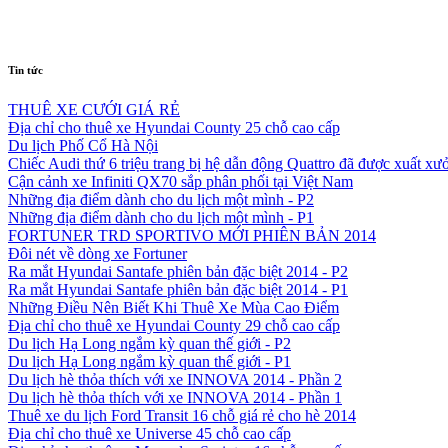
Tin tức
THUÊ XE CƯỚI GIÁ RẺ
Địa chỉ cho thuê xe Hyundai County 25 chỗ cao cấp
Du lịch Phố Cổ Hà Nội
Chiếc Audi thứ 6 triệu trang bị hệ dẫn động Quattro đã được xuất xư
Cận cảnh xe Infiniti QX70 sắp phân phối tại Việt Nam
Những địa điểm dành cho du lịch một mình - P2
Những địa điểm dành cho du lịch một mình - P1
FORTUNER TRD SPORTIVO MỚI PHIÊN BẢN 2014
Đôi nét về dòng xe Fortuner
Ra mắt Hyundai Santafe phiên bản đặc biệt 2014 - P2
Ra mắt Hyundai Santafe phiên bản đặc biệt 2014 - P1
Những Điều Nên Biết Khi Thuê Xe Mùa Cao Điểm
Địa chỉ cho thuê xe Hyundai County 29 chỗ cao cấp
Du lịch Hạ Long ngắm kỳ quan thế giới - P2
Du lịch Hạ Long ngắm kỳ quan thế giới - P1
Du lịch hè thỏa thích với xe INNOVA 2014 - Phần 2
Du lịch hè thỏa thích với xe INNOVA 2014 - Phần 1
Thuê xe du lịch Ford Transit 16 chỗ giá rẻ cho hè 2014
Địa chỉ cho thuê xe Universe 45 chỗ cao cấp