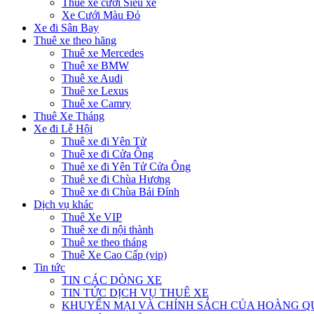
Thuê xe cưới Siêu xe
Xe Cưới Màu Đỏ
Xe đi Sân Bay
Thuê xe theo hãng
Thuê xe Mercedes
Thuê xe BMW
Thuê xe Audi
Thuê xe Lexus
Thuê xe Camry
Thuê Xe Tháng
Xe đi Lễ Hội
Thuê xe đi Yên Tử
Thuê xe đi Cửa Ông
Thuê xe đi Yên Tử Cửa Ông
Thuê xe đi Chùa Hương
Thuê xe đi Chùa Bái Đính
Dịch vụ khác
Thuê Xe VIP
Thuê xe đi nội thành
Thuê xe theo tháng
Thuê Xe Cao Cấp (vip)
Tin tức
TIN CÁC DÒNG XE
TIN TỨC DỊCH VỤ THUÊ XE
KHUYẾN MẠI VÀ CHÍNH SÁCH CỦA HOÀNG 