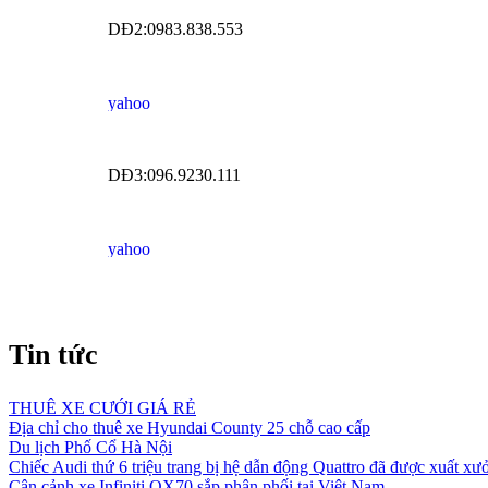
DĐ2:0983.838.553
DĐ3:096.9230.111
Tin tức
THUÊ XE CƯỚI GIÁ RẺ
Địa chỉ cho thuê xe Hyundai County 25 chỗ cao cấp
Du lịch Phố Cổ Hà Nội
Chiếc Audi thứ 6 triệu trang bị hệ dẫn động Quattro đã được xuất xư
Cận cảnh xe Infiniti QX70 sắp phân phối tại Việt Nam