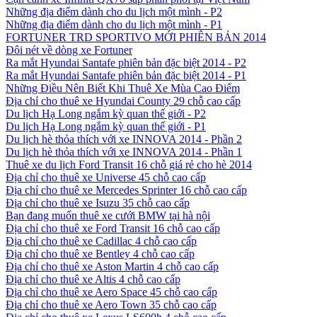
Những địa điểm dành cho du lịch một mình - P2
Những địa điểm dành cho du lịch một mình - P1
FORTUNER TRD SPORTIVO MỚI PHIÊN BẢN 2014
Đôi nét về dòng xe Fortuner
Ra mắt Hyundai Santafe phiên bản đặc biệt 2014 - P2
Ra mắt Hyundai Santafe phiên bản đặc biệt 2014 - P1
Những Điều Nên Biết Khi Thuê Xe Mùa Cao Điểm
Địa chỉ cho thuê xe Hyundai County 29 chỗ cao cấp
Du lịch Hạ Long ngắm kỳ quan thế giới - P2
Du lịch Hạ Long ngắm kỳ quan thế giới - P1
Du lịch hè thỏa thích với xe INNOVA 2014 - Phần 2
Du lịch hè thỏa thích với xe INNOVA 2014 - Phần 1
Thuê xe du lịch Ford Transit 16 chỗ giá rẻ cho hè 2014
Địa chỉ cho thuê xe Universe 45 chỗ cao cấp
Địa chỉ cho thuê xe Mercedes Sprinter 16 chỗ cao cấp
Địa chỉ cho thuê xe Isuzu 35 chỗ cao cấp
Bạn đang muốn thuê xe cưới BMW tại hà nội
Địa chỉ cho thuê xe Ford Transit 16 chỗ cao cấp
Địa chỉ cho thuê xe Cadillac 4 chỗ cao cấp
Địa chỉ cho thuê xe Bentley 4 chỗ cao cấp
Địa chỉ cho thuê xe Aston Martin 4 chỗ cao cấp
Địa chỉ cho thuê xe Altis 4 chỗ cao cấp
Địa chỉ cho thuê xe Aero Space 45 chỗ cao cấp
Địa chỉ cho thuê xe Aero Town 35 chỗ cao cấp