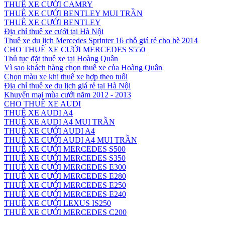
THUÊ XE CƯỚI CAMRY
THUÊ XE CƯỚI BENTLEY MUI TRẦN
THUÊ XE CƯỚI BENTLEY
Địa chỉ thuê xe cưới tại Hà Nội
Thuê xe du lịch Mercedes Sprinter 16 chỗ giá rẻ cho hè 2014
CHO THUÊ XE CƯỚI MERCEDES S550
Thủ tục đặt thuê xe tại Hoàng Quân
Vì sao khách hàng chọn thuê xe của Hoàng Quân
Chọn màu xe khi thuê xe hợp theo tuổi
Địa chỉ thuê xe du lịch giá rẻ tại Hà Nội
Khuyến mại mùa cưới năm 2012 - 2013
CHO THUÊ XE AUDI
THUÊ XE AUDI A4
THUÊ XE AUDI A4 MUI TRẦN
THUÊ XE CƯỚI AUDI A4
THUÊ XE CƯỚI AUDI A4 MUI TRẦN
THUÊ XE CƯỚI MERCEDES S500
THUÊ XE CƯỚI MERCEDES S350
THUÊ XE CƯỚI MERCEDES E300
THUÊ XE CƯỚI MERCEDES E280
THUÊ XE CƯỚI MERCEDES E250
THUÊ XE CƯỚI MERCEDES E240
THUÊ XE CƯỚI LEXUS IS250
THUÊ XE CƯỚI MERCEDES C200