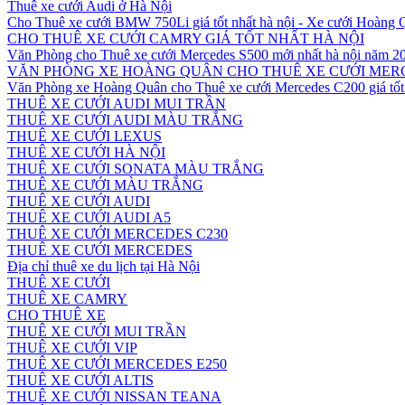
Thuê xe cưới Audi ở Hà Nội
Cho Thuê xe cưới BMW 750Li giá tốt nhất hà nội - Xe cưới Hoàng
CHO THUÊ XE CƯỚI CAMRY GIÁ TỐT NHẤT HÀ NỘI
Văn Phòng cho Thuê xe cưới Mercedes S500 mới nhất hà nội năm 2
VĂN PHÒNG XE HOÀNG QUÂN CHO THUÊ XE CƯỚI MERC
Văn Phòng xe Hoàng Quân cho Thuê xe cưới Mercedes C200 giá tốt 
THUÊ XE CƯỚI AUDI MUI TRẦN
THUÊ XE CƯỚI AUDI MÀU TRẮNG
THUÊ XE CƯỚI LEXUS
THUÊ XE CƯỚI HÀ NỘI
THUÊ XE CƯỚI SONATA MÀU TRẮNG
THUÊ XE CƯỚI MÀU TRẮNG
THUÊ XE CƯỚI AUDI
THUÊ XE CƯỚI AUDI A5
THUÊ XE CƯỚI MERCEDES C230
THUÊ XE CƯỚI MERCEDES
Địa chỉ thuê xe du lịch tại Hà Nội
THUÊ XE CƯỚI
THUÊ XE CAMRY
CHO THUÊ XE
THUÊ XE CƯỚI MUI TRẦN
THUÊ XE CƯỚI VIP
THUÊ XE CƯỚI MERCEDES E250
THUÊ XE CƯỚI ALTIS
THUÊ XE CƯỚI NISSAN TEANA