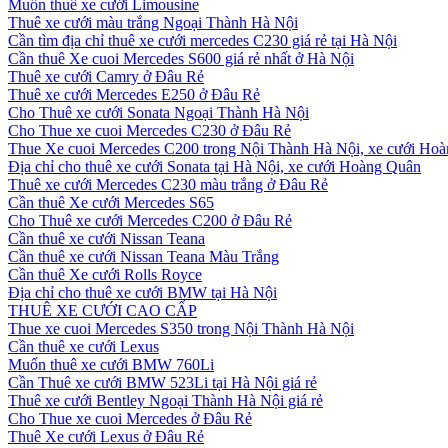
Muốn thuê xe cưới Limousine
Thuê xe cưới màu trắng Ngoại Thành Hà Nội
Cần tìm địa chỉ thuê xe cưới mercedes C230 giá rẻ tại Hà Nội
Cần thuê Xe cuoi Mercedes S600 giá rẻ nhất ở Hà Nội
Thuê xe cưới Camry ở Đâu Rẻ
Thuê xe cưới Mercedes E250 ở Đâu Rẻ
Cho Thuê xe cưới Sonata Ngoại Thành Hà Nội
Cho Thue xe cuoi Mercedes C230 ở Đâu Rẻ
Thue Xe cuoi Mercedes C200 trong Nội Thành Hà Nội, xe cưới Ho
Địa chỉ cho thuê xe cưới Sonata tại Hà Nội, xe cưới Hoàng Quân
Thuê xe cưới Mercedes C230 màu trắng ở Đâu Rẻ
Cần thuê Xe cưới Mercedes S65
Cho Thuê xe cưới Mercedes C200 ở Đâu Rẻ
Cần thuê xe cưới Nissan Teana
Cần thuê xe cưới Nissan Teana Màu Trắng
Cần thuê Xe cưới Rolls Royce
Địa chỉ cho thuê xe cưới BMW tại Hà Nội
THUÊ XE CƯỚI CAO CẤP
Thue xe cuoi Mercedes S350 trong Nội Thành Hà Nội
Cần thuê xe cưới Lexus
Muốn thuê xe cưới BMW 760Li
Cần Thuê xe cưới BMW 523Li tại Hà Nội giá rẻ
Thuê xe cưới Bentley Ngoại Thành Hà Nội giá rẻ
Cho Thue xe cuoi Mercedes ở Đâu Rẻ
Thuê Xe cưới Lexus ở Đâu Rẻ