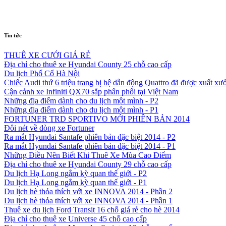
Tin tức
THUÊ XE CƯỚI GIÁ RẺ
Địa chỉ cho thuê xe Hyundai County 25 chỗ cao cấp
Du lịch Phố Cổ Hà Nội
Chiếc Audi thứ 6 triệu trang bị hệ dẫn động Quattro đã được xuất xư
Cận cảnh xe Infiniti QX70 sắp phân phối tại Việt Nam
Những địa điểm dành cho du lịch một mình - P2
Những địa điểm dành cho du lịch một mình - P1
FORTUNER TRD SPORTIVO MỚI PHIÊN BẢN 2014
Đôi nét về dòng xe Fortuner
Ra mắt Hyundai Santafe phiên bản đặc biệt 2014 - P2
Ra mắt Hyundai Santafe phiên bản đặc biệt 2014 - P1
Những Điều Nên Biết Khi Thuê Xe Mùa Cao Điểm
Địa chỉ cho thuê xe Hyundai County 29 chỗ cao cấp
Du lịch Hạ Long ngắm kỳ quan thế giới - P2
Du lịch Hạ Long ngắm kỳ quan thế giới - P1
Du lịch hè thỏa thích với xe INNOVA 2014 - Phần 2
Du lịch hè thỏa thích với xe INNOVA 2014 - Phần 1
Thuê xe du lịch Ford Transit 16 chỗ giá rẻ cho hè 2014
Địa chỉ cho thuê xe Universe 45 chỗ cao cấp