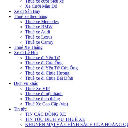
Thuê xe cưới Siêu xe
Xe Cưới Màu Đỏ
Xe đi Sân Bay
Thuê xe theo hãng
Thuê xe Mercedes
Thuê xe BMW
Thuê xe Audi
Thuê xe Lexus
Thuê xe Camry
Thuê Xe Tháng
Xe đi Lễ Hội
Thuê xe đi Yên Tử
Thuê xe đi Cửa Ông
Thuê xe đi Yên Tử Cửa Ông
Thuê xe đi Chùa Hương
Thuê xe đi Chùa Bái Đính
Dịch vụ khác
Thuê Xe VIP
Thuê xe đi nội thành
Thuê xe theo tháng
Thuê Xe Cao Cấp (vip)
Tin tức
TIN CÁC DÒNG XE
TIN TỨC DỊCH VỤ THUÊ XE
KHUYẾN MẠI VÀ CHÍNH SÁCH CỦA HOÀNG 