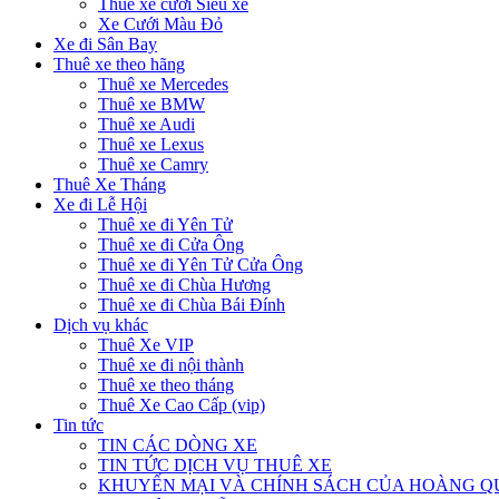
Thuê xe cưới Siêu xe
Xe Cưới Màu Đỏ
Xe đi Sân Bay
Thuê xe theo hãng
Thuê xe Mercedes
Thuê xe BMW
Thuê xe Audi
Thuê xe Lexus
Thuê xe Camry
Thuê Xe Tháng
Xe đi Lễ Hội
Thuê xe đi Yên Tử
Thuê xe đi Cửa Ông
Thuê xe đi Yên Tử Cửa Ông
Thuê xe đi Chùa Hương
Thuê xe đi Chùa Bái Đính
Dịch vụ khác
Thuê Xe VIP
Thuê xe đi nội thành
Thuê xe theo tháng
Thuê Xe Cao Cấp (vip)
Tin tức
TIN CÁC DÒNG XE
TIN TỨC DỊCH VỤ THUÊ XE
KHUYẾN MẠI VÀ CHÍNH SÁCH CỦA HOÀNG 