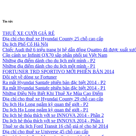
Tin tức
THUÊ XE CƯỚI GIÁ RẺ
Địa chỉ cho thuê xe Hyundai County 25 chỗ cao cấp
Du lịch Phố Cổ Hà Nội
Chiếc Audi thứ 6 triệu trang bị hệ dẫn động Quattro đã được xuất xư
Cận cảnh xe Infiniti QX70 sắp phân phối tại Việt Nam
Những địa điểm dành cho du lịch một mình - P2
Những địa điểm dành cho du lịch một mình - P1
FORTUNER TRD SPORTIVO MỚI PHIÊN BẢN 2014
Đôi nét về dòng xe Fortuner
Ra mắt Hyundai Santafe phiên bản đặc biệt 2014 - P2
Ra mắt Hyundai Santafe phiên bản đặc biệt 2014 - P1
Những Điều Nên Biết Khi Thuê Xe Mùa Cao Điểm
Địa chỉ cho thuê xe Hyundai County 29 chỗ cao cấp
Du lịch Hạ Long ngắm kỳ quan thế giới - P2
Du lịch Hạ Long ngắm kỳ quan thế giới - P1
Du lịch hè thỏa thích với xe INNOVA 2014 - Phần 2
Du lịch hè thỏa thích với xe INNOVA 2014 - Phần 1
Thuê xe du lịch Ford Transit 16 chỗ giá rẻ cho hè 2014
Địa chỉ cho thuê xe Universe 45 chỗ cao cấp