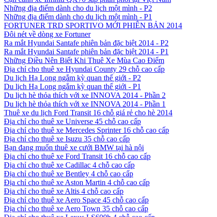
Những địa điểm dành cho du lịch một mình - P2
Những địa điểm dành cho du lịch một mình - P1
FORTUNER TRD SPORTIVO MỚI PHIÊN BẢN 2014
Đôi nét về dòng xe Fortuner
Ra mắt Hyundai Santafe phiên bản đặc biệt 2014 - P2
Ra mắt Hyundai Santafe phiên bản đặc biệt 2014 - P1
Những Điều Nên Biết Khi Thuê Xe Mùa Cao Điểm
Địa chỉ cho thuê xe Hyundai County 29 chỗ cao cấp
Du lịch Hạ Long ngắm kỳ quan thế giới - P2
Du lịch Hạ Long ngắm kỳ quan thế giới - P1
Du lịch hè thỏa thích với xe INNOVA 2014 - Phần 2
Du lịch hè thỏa thích với xe INNOVA 2014 - Phần 1
Thuê xe du lịch Ford Transit 16 chỗ giá rẻ cho hè 2014
Địa chỉ cho thuê xe Universe 45 chỗ cao cấp
Địa chỉ cho thuê xe Mercedes Sprinter 16 chỗ cao cấp
Địa chỉ cho thuê xe Isuzu 35 chỗ cao cấp
Bạn đang muốn thuê xe cưới BMW tại hà nội
Địa chỉ cho thuê xe Ford Transit 16 chỗ cao cấp
Địa chỉ cho thuê xe Cadillac 4 chỗ cao cấp
Địa chỉ cho thuê xe Bentley 4 chỗ cao cấp
Địa chỉ cho thuê xe Aston Martin 4 chỗ cao cấp
Địa chỉ cho thuê xe Altis 4 chỗ cao cấp
Địa chỉ cho thuê xe Aero Space 45 chỗ cao cấp
Địa chỉ cho thuê xe Aero Town 35 chỗ cao cấp