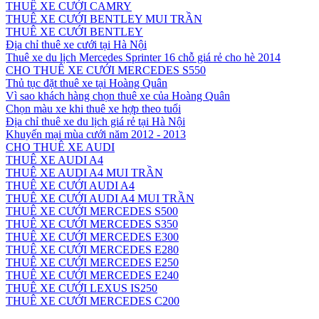
THUÊ XE CƯỚI CAMRY
THUÊ XE CƯỚI BENTLEY MUI TRẦN
THUÊ XE CƯỚI BENTLEY
Địa chỉ thuê xe cưới tại Hà Nội
Thuê xe du lịch Mercedes Sprinter 16 chỗ giá rẻ cho hè 2014
CHO THUÊ XE CƯỚI MERCEDES S550
Thủ tục đặt thuê xe tại Hoàng Quân
Vì sao khách hàng chọn thuê xe của Hoàng Quân
Chọn màu xe khi thuê xe hợp theo tuổi
Địa chỉ thuê xe du lịch giá rẻ tại Hà Nội
Khuyến mại mùa cưới năm 2012 - 2013
CHO THUÊ XE AUDI
THUÊ XE AUDI A4
THUÊ XE AUDI A4 MUI TRẦN
THUÊ XE CƯỚI AUDI A4
THUÊ XE CƯỚI AUDI A4 MUI TRẦN
THUÊ XE CƯỚI MERCEDES S500
THUÊ XE CƯỚI MERCEDES S350
THUÊ XE CƯỚI MERCEDES E300
THUÊ XE CƯỚI MERCEDES E280
THUÊ XE CƯỚI MERCEDES E250
THUÊ XE CƯỚI MERCEDES E240
THUÊ XE CƯỚI LEXUS IS250
THUÊ XE CƯỚI MERCEDES C200