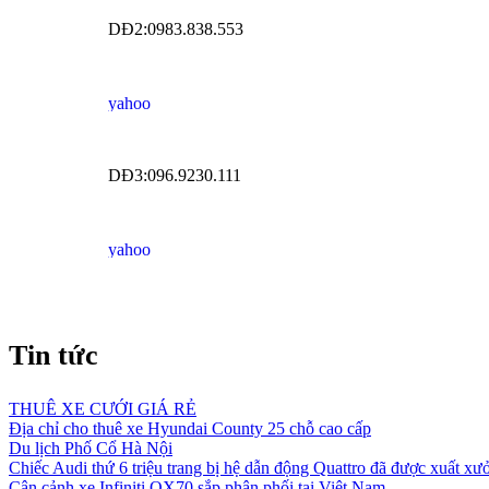
DĐ2:0983.838.553
DĐ3:096.9230.111
Tin tức
THUÊ XE CƯỚI GIÁ RẺ
Địa chỉ cho thuê xe Hyundai County 25 chỗ cao cấp
Du lịch Phố Cổ Hà Nội
Chiếc Audi thứ 6 triệu trang bị hệ dẫn động Quattro đã được xuất xư
Cận cảnh xe Infiniti QX70 sắp phân phối tại Việt Nam