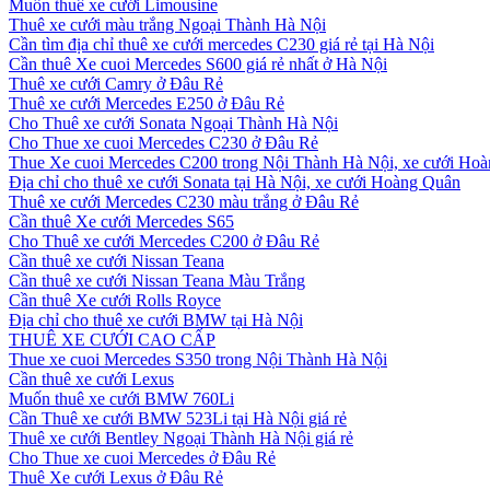
Muốn thuê xe cưới Limousine
Thuê xe cưới màu trắng Ngoại Thành Hà Nội
Cần tìm địa chỉ thuê xe cưới mercedes C230 giá rẻ tại Hà Nội
Cần thuê Xe cuoi Mercedes S600 giá rẻ nhất ở Hà Nội
Thuê xe cưới Camry ở Đâu Rẻ
Thuê xe cưới Mercedes E250 ở Đâu Rẻ
Cho Thuê xe cưới Sonata Ngoại Thành Hà Nội
Cho Thue xe cuoi Mercedes C230 ở Đâu Rẻ
Thue Xe cuoi Mercedes C200 trong Nội Thành Hà Nội, xe cưới Ho
Địa chỉ cho thuê xe cưới Sonata tại Hà Nội, xe cưới Hoàng Quân
Thuê xe cưới Mercedes C230 màu trắng ở Đâu Rẻ
Cần thuê Xe cưới Mercedes S65
Cho Thuê xe cưới Mercedes C200 ở Đâu Rẻ
Cần thuê xe cưới Nissan Teana
Cần thuê xe cưới Nissan Teana Màu Trắng
Cần thuê Xe cưới Rolls Royce
Địa chỉ cho thuê xe cưới BMW tại Hà Nội
THUÊ XE CƯỚI CAO CẤP
Thue xe cuoi Mercedes S350 trong Nội Thành Hà Nội
Cần thuê xe cưới Lexus
Muốn thuê xe cưới BMW 760Li
Cần Thuê xe cưới BMW 523Li tại Hà Nội giá rẻ
Thuê xe cưới Bentley Ngoại Thành Hà Nội giá rẻ
Cho Thue xe cuoi Mercedes ở Đâu Rẻ
Thuê Xe cưới Lexus ở Đâu Rẻ