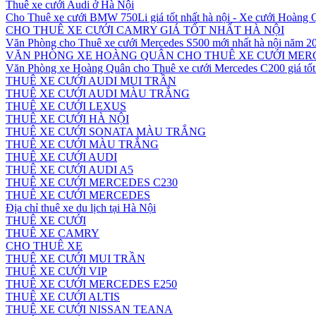
Thuê xe cưới Audi ở Hà Nội
Cho Thuê xe cưới BMW 750Li giá tốt nhất hà nội - Xe cưới Hoàng
CHO THUÊ XE CƯỚI CAMRY GIÁ TỐT NHẤT HÀ NỘI
Văn Phòng cho Thuê xe cưới Mercedes S500 mới nhất hà nội năm 2
VĂN PHÒNG XE HOÀNG QUÂN CHO THUÊ XE CƯỚI MERC
Văn Phòng xe Hoàng Quân cho Thuê xe cưới Mercedes C200 giá tốt 
THUÊ XE CƯỚI AUDI MUI TRẦN
THUÊ XE CƯỚI AUDI MÀU TRẮNG
THUÊ XE CƯỚI LEXUS
THUÊ XE CƯỚI HÀ NỘI
THUÊ XE CƯỚI SONATA MÀU TRẮNG
THUÊ XE CƯỚI MÀU TRẮNG
THUÊ XE CƯỚI AUDI
THUÊ XE CƯỚI AUDI A5
THUÊ XE CƯỚI MERCEDES C230
THUÊ XE CƯỚI MERCEDES
Địa chỉ thuê xe du lịch tại Hà Nội
THUÊ XE CƯỚI
THUÊ XE CAMRY
CHO THUÊ XE
THUÊ XE CƯỚI MUI TRẦN
THUÊ XE CƯỚI VIP
THUÊ XE CƯỚI MERCEDES E250
THUÊ XE CƯỚI ALTIS
THUÊ XE CƯỚI NISSAN TEANA