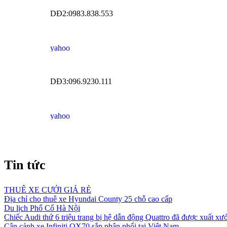
DĐ2:0983.838.553
DĐ3:096.9230.111
Tin tức
THUÊ XE CƯỚI GIÁ RẺ
Địa chỉ cho thuê xe Hyundai County 25 chỗ cao cấp
Du lịch Phố Cổ Hà Nội
Chiếc Audi thứ 6 triệu trang bị hệ dẫn động Quattro đã được xuất xư
Cận cảnh xe Infiniti QX70 sắp phân phối tại Việt Nam