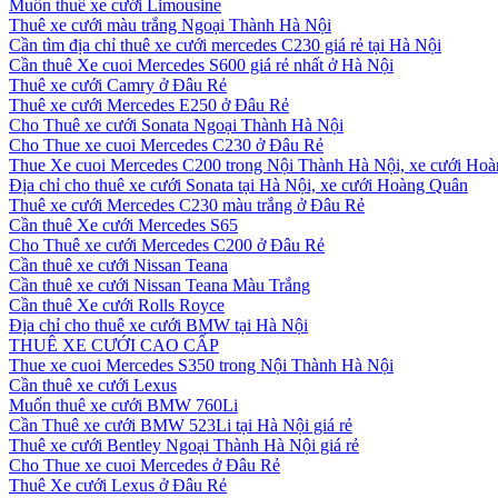
Muốn thuê xe cưới Limousine
Thuê xe cưới màu trắng Ngoại Thành Hà Nội
Cần tìm địa chỉ thuê xe cưới mercedes C230 giá rẻ tại Hà Nội
Cần thuê Xe cuoi Mercedes S600 giá rẻ nhất ở Hà Nội
Thuê xe cưới Camry ở Đâu Rẻ
Thuê xe cưới Mercedes E250 ở Đâu Rẻ
Cho Thuê xe cưới Sonata Ngoại Thành Hà Nội
Cho Thue xe cuoi Mercedes C230 ở Đâu Rẻ
Thue Xe cuoi Mercedes C200 trong Nội Thành Hà Nội, xe cưới Ho
Địa chỉ cho thuê xe cưới Sonata tại Hà Nội, xe cưới Hoàng Quân
Thuê xe cưới Mercedes C230 màu trắng ở Đâu Rẻ
Cần thuê Xe cưới Mercedes S65
Cho Thuê xe cưới Mercedes C200 ở Đâu Rẻ
Cần thuê xe cưới Nissan Teana
Cần thuê xe cưới Nissan Teana Màu Trắng
Cần thuê Xe cưới Rolls Royce
Địa chỉ cho thuê xe cưới BMW tại Hà Nội
THUÊ XE CƯỚI CAO CẤP
Thue xe cuoi Mercedes S350 trong Nội Thành Hà Nội
Cần thuê xe cưới Lexus
Muốn thuê xe cưới BMW 760Li
Cần Thuê xe cưới BMW 523Li tại Hà Nội giá rẻ
Thuê xe cưới Bentley Ngoại Thành Hà Nội giá rẻ
Cho Thue xe cuoi Mercedes ở Đâu Rẻ
Thuê Xe cưới Lexus ở Đâu Rẻ