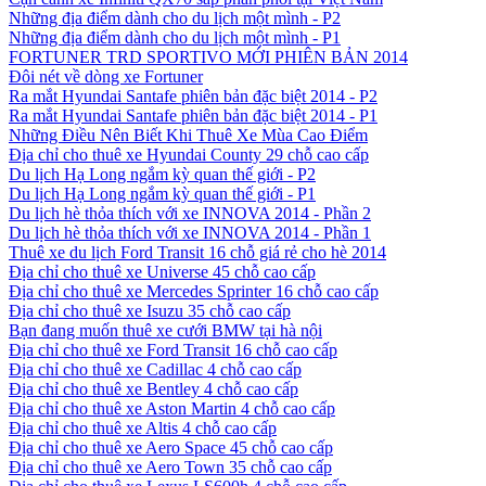
Những địa điểm dành cho du lịch một mình - P2
Những địa điểm dành cho du lịch một mình - P1
FORTUNER TRD SPORTIVO MỚI PHIÊN BẢN 2014
Đôi nét về dòng xe Fortuner
Ra mắt Hyundai Santafe phiên bản đặc biệt 2014 - P2
Ra mắt Hyundai Santafe phiên bản đặc biệt 2014 - P1
Những Điều Nên Biết Khi Thuê Xe Mùa Cao Điểm
Địa chỉ cho thuê xe Hyundai County 29 chỗ cao cấp
Du lịch Hạ Long ngắm kỳ quan thế giới - P2
Du lịch Hạ Long ngắm kỳ quan thế giới - P1
Du lịch hè thỏa thích với xe INNOVA 2014 - Phần 2
Du lịch hè thỏa thích với xe INNOVA 2014 - Phần 1
Thuê xe du lịch Ford Transit 16 chỗ giá rẻ cho hè 2014
Địa chỉ cho thuê xe Universe 45 chỗ cao cấp
Địa chỉ cho thuê xe Mercedes Sprinter 16 chỗ cao cấp
Địa chỉ cho thuê xe Isuzu 35 chỗ cao cấp
Bạn đang muốn thuê xe cưới BMW tại hà nội
Địa chỉ cho thuê xe Ford Transit 16 chỗ cao cấp
Địa chỉ cho thuê xe Cadillac 4 chỗ cao cấp
Địa chỉ cho thuê xe Bentley 4 chỗ cao cấp
Địa chỉ cho thuê xe Aston Martin 4 chỗ cao cấp
Địa chỉ cho thuê xe Altis 4 chỗ cao cấp
Địa chỉ cho thuê xe Aero Space 45 chỗ cao cấp
Địa chỉ cho thuê xe Aero Town 35 chỗ cao cấp