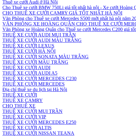
Thuê xe cưới Audi ở Hà Nội
Cho Thuê xe cưới BMW 750Li giá tốt nhất hà nội - Xe cưới Hoàng
CHO THUÊ XE CƯỚI CAMRY GIÁ TỐT NHẤT HÀ NỘI
Văn Phòng cho Thuê xe cưới Mercedes S500 mới nhất hà nội năm 2
VĂN PHÒNG XE HOÀNG QUÂN CHO THUÊ XE CƯỚI MERC
Văn Phòng xe Hoàng Quân cho Thuê xe cưới Mercedes C200 giá tốt 
THUÊ XE CƯỚI AUDI MUI TRẦN
THUÊ XE CƯỚI AUDI MÀU TRẮNG
THUÊ XE CƯỚI LEXUS
THUÊ XE CƯỚI HÀ NỘI
THUÊ XE CƯỚI SONATA MÀU TRẮNG
THUÊ XE CƯỚI MÀU TRẮNG
THUÊ XE CƯỚI AUDI
THUÊ XE CƯỚI AUDI A5
THUÊ XE CƯỚI MERCEDES C230
THUÊ XE CƯỚI MERCEDES
Địa chỉ thuê xe du lịch tại Hà Nội
THUÊ XE CƯỚI
THUÊ XE CAMRY
CHO THUÊ XE
THUÊ XE CƯỚI MUI TRẦN
THUÊ XE CƯỚI VIP
THUÊ XE CƯỚI MERCEDES E250
THUÊ XE CƯỚI ALTIS
THUÊ XE CƯỚI NISSAN TEANA