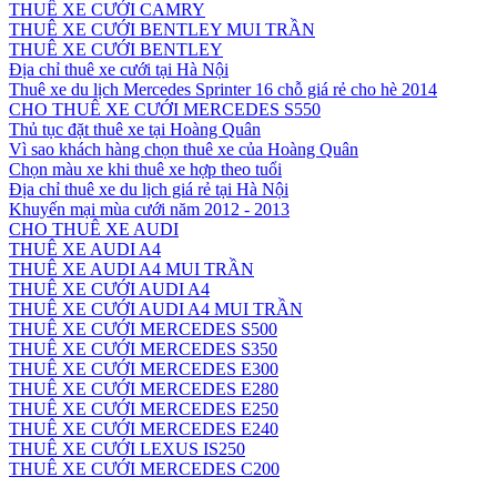
THUÊ XE CƯỚI CAMRY
THUÊ XE CƯỚI BENTLEY MUI TRẦN
THUÊ XE CƯỚI BENTLEY
Địa chỉ thuê xe cưới tại Hà Nội
Thuê xe du lịch Mercedes Sprinter 16 chỗ giá rẻ cho hè 2014
CHO THUÊ XE CƯỚI MERCEDES S550
Thủ tục đặt thuê xe tại Hoàng Quân
Vì sao khách hàng chọn thuê xe của Hoàng Quân
Chọn màu xe khi thuê xe hợp theo tuổi
Địa chỉ thuê xe du lịch giá rẻ tại Hà Nội
Khuyến mại mùa cưới năm 2012 - 2013
CHO THUÊ XE AUDI
THUÊ XE AUDI A4
THUÊ XE AUDI A4 MUI TRẦN
THUÊ XE CƯỚI AUDI A4
THUÊ XE CƯỚI AUDI A4 MUI TRẦN
THUÊ XE CƯỚI MERCEDES S500
THUÊ XE CƯỚI MERCEDES S350
THUÊ XE CƯỚI MERCEDES E300
THUÊ XE CƯỚI MERCEDES E280
THUÊ XE CƯỚI MERCEDES E250
THUÊ XE CƯỚI MERCEDES E240
THUÊ XE CƯỚI LEXUS IS250
THUÊ XE CƯỚI MERCEDES C200